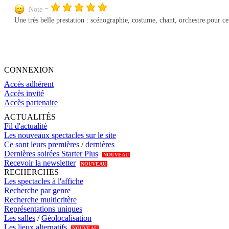
Note =
Une très belle prestation : scénographie, costume, chant, orchestre pour ce
CONNEXION
Accès adhérent
Accès invité
Accès partenaire
ACTUALITÉS
Fil d'actualité
Les nouveaux spectacles sur le site
Ce sont leurs premières
/
dernières
Dernières soirées Starter Plus
NOUVEAU
Recevoir la newsletter
NOUVEAU
RECHERCHES
Les spectacles à l'affiche
Recherche par genre
Recherche multicritère
Représentations uniques
Les salles
/
Géolocalisation
Les lieux alternatifs
NOUVEAU