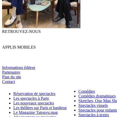
RETROUVEZ-NOUS
APPLIS MOBILES
Informations éditeur
Partenaires
Plan du site
Contact
Comédies
Réservation de spectacles
Comédies dramatiques
Les spectacles à Paris
Sketches, One Man S
Les nouveaux spectacles
Spectacles visuels
Les théâtres sur Paris et banlieue
Spectacles pour enfants
Le Magazine Tatouvu.mag
Spectacles à textes