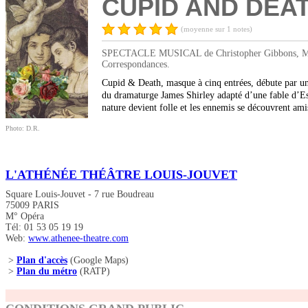
CUPID AND DEA
(moyenne sur 1 notes)
SPECTACLE MUSICAL de Christopher Gibbons, Matthe
Correspondances.
Cupid & Death, masque à cinq entrées, débute par une 
du dramaturge James Shirley adapté d’une fable d’Es
nature devient folle et les ennemis se découvrent a
Photo: D.R.
L'ATHÉNÉE THÉÂTRE LOUIS-JOUVET
Square Louis-Jouvet - 7 rue Boudreau
75009 PARIS
M° Opéra
Tél: 01 53 05 19 19
Web:
www.athenee-theatre.com
>
Plan d'accès
(Google Maps)
>
Plan du métro
(RATP)