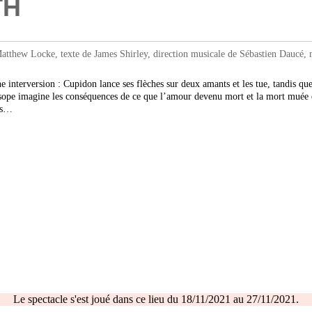
TH
w Locke, texte de James Shirley, direction musicale de Sébastien Daucé, m
interversion : Cupidon lance ses flèches sur deux amants et les tue, tandis que
ope imagine les conséquences de ce que l’amour devenu mort et la mort muée en
mis…
Le spectacle s'est joué dans ce lieu du 18/11/2021 au 27/11/2021.