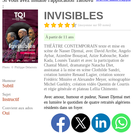
Si vous avez installé l'application Tatouvu
:
INVISIBLES
(moyenne sur 60 notes)
À partir de 11 ans
THÉÂTRE CONTEMPORAIN texte et mise en
scène de Nasser Djemaï, avec David Arribe, Angelo
Aybar, Azzedine Bouayad, Azize Kabouche, Kader
Kada, Lounès Tazaïrt et avec la participation de
Chantal Mutel, dramaturgie Natacha Diet,
Photo: © Philippe Delacroix
assistanat à la mise en scène Clothilde Sandri,
création lumière Renaud Lagier, création sonore
Frédéric Minière et Alexandre Meyer, scénographie
Humour
Michel Gueldry, création vidéo Quentin de Courtis
Subtil
et régie générale et plateau Lellia Chimento.
Sujet
Avec amour, humour et pudeur, Nasser Djemaï met
Instructif
en lumière le quotidien de quatre retraités algériens
résidents dans un foyer.
Convient aux ados
Oui