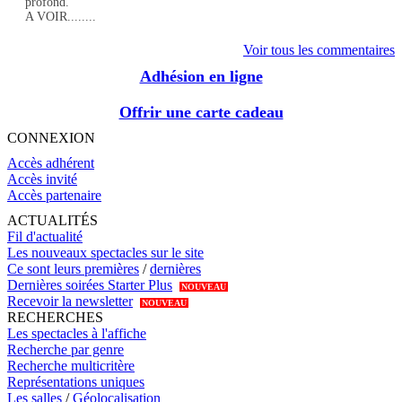
profond.
A VOIR........
Voir tous les commentaires
Adhésion en ligne
Offrir une carte cadeau
CONNEXION
Accès adhérent
Accès invité
Accès partenaire
ACTUALITÉS
Fil d'actualité
Les nouveaux spectacles sur le site
Ce sont leurs premières
/
dernières
Dernières soirées Starter Plus
NOUVEAU
Recevoir la newsletter
NOUVEAU
RECHERCHES
Les spectacles à l'affiche
Recherche par genre
Recherche multicritère
Représentations uniques
Les salles
/
Géolocalisation