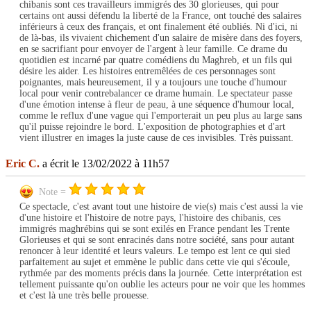
chibanis sont ces travailleurs immigrés des 30 glorieuses, qui pour
certains ont aussi défendu la liberté de la France, ont touché des salaires
inférieurs à ceux des français, et ont finalement été oubliés. Ni d'ici, ni
de là-bas, ils vivaient chichement d'un salaire de misère dans des foyers,
en se sacrifiant pour envoyer de l'argent à leur famille. Ce drame du
quotidien est incarné par quatre comédiens du Maghreb, et un fils qui
désire les aider. Les histoires entremêlées de ces personnages sont
poignantes, mais heureusement, il y a toujours une touche d'humour
local pour venir contrebalancer ce drame humain. Le spectateur passe
d'une émotion intense à fleur de peau, à une séquence d'humour local,
comme le reflux d'une vague qui l'emporterait un peu plus au large sans
qu'il puisse rejoindre le bord. L'exposition de photographies et d'art
vient illustrer en images la juste cause de ces invisibles. Très puissant.
Eric C.
a écrit le 13/02/2022 à 11h57
Note =
Ce spectacle, c'est avant tout une histoire de vie(s) mais c'est aussi la vie
d'une histoire et l'histoire de notre pays, l'histoire des chibanis, ces
immigrés maghrébins qui se sont exilés en France pendant les Trente
Glorieuses et qui se sont enracinés dans notre société, sans pour autant
renoncer à leur identité et leurs valeurs. Le tempo est lent ce qui sied
parfaitement au sujet et emmène le public dans cette vie qui s'écoule,
rythmée par des moments précis dans la journée. Cette interprétation est
tellement puissante qu'on oublie les acteurs pour ne voir que les hommes
et c'est là une très belle prouesse.