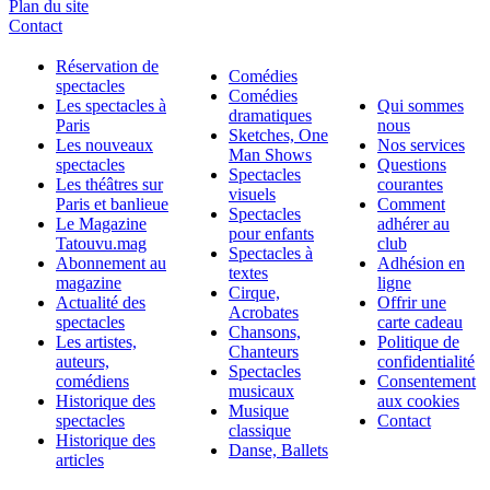
Plan du site
Contact
Réservation de
Comédies
spectacles
Comédies
Les spectacles à
Qui sommes
dramatiques
Paris
nous
Sketches, One
Les nouveaux
Nos services
Man Shows
spectacles
Questions
Spectacles
Les théâtres sur
courantes
visuels
Paris et banlieue
Comment
Spectacles
Le Magazine
adhérer au
pour enfants
Tatouvu.mag
club
Spectacles à
Abonnement au
Adhésion en
textes
magazine
ligne
Cirque,
Actualité des
Offrir une
Acrobates
spectacles
carte cadeau
Chansons,
Les artistes,
Politique de
Chanteurs
auteurs,
confidentialité
Spectacles
comédiens
Consentement
musicaux
Historique des
aux cookies
Musique
spectacles
Contact
classique
Historique des
Danse, Ballets
articles