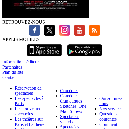
RETROUVEZ-NOUS
APPLIS MOBILES
Informations éditeur
Partenaires
Plan du site
Contact
Réservation de
Comédies
spectacles
Comédies
Les spectacles à
Qui sommes
dramatiques
Paris
nous
Sketches, One
Les nouveaux
Nos services
Man Shows
spectacles
Questions
Spectacles
Les théâtres sur
courantes
visuels
Paris et banlieue
Comment
Spectacles