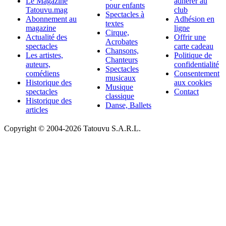
Le Magazine
adhérer au
pour enfants
Tatouvu.mag
club
Spectacles à
Abonnement au
Adhésion en
textes
magazine
ligne
Cirque,
Actualité des
Offrir une
Acrobates
spectacles
carte cadeau
Chansons,
Les artistes,
Politique de
Chanteurs
auteurs,
confidentialité
Spectacles
comédiens
Consentement
musicaux
Historique des
aux cookies
Musique
spectacles
Contact
classique
Historique des
Danse, Ballets
articles
Copyright © 2004-
2026 Tatouvu S.A.R.L.