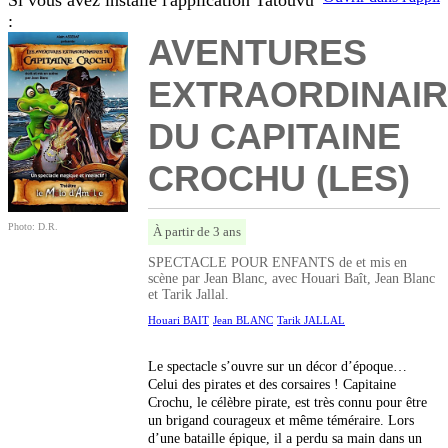
Si vous avez installé l'application Tatouvu
:
AVENTURES
EXTRAORDINAI
DU CAPITAINE
CROCHU (LES)
Photo: D.R.
À partir de 3 ans
SPECTACLE POUR ENFANTS de et mis en
scène par Jean Blanc, avec Houari Baît, Jean Blanc
et Tarik Jallal.
Houari BAIT
Jean BLANC
Tarik JALLAL
Le spectacle s’ouvre sur un décor d’époque…
Celui des pirates et des corsaires ! Capitaine
Crochu, le célèbre pirate, est très connu pour être
un brigand courageux et même téméraire. Lors
d’une bataille épique, il a perdu sa main dans un