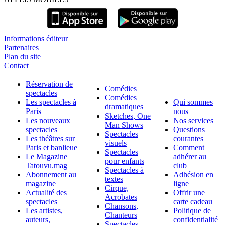
Informations éditeur
Partenaires
Plan du site
Contact
Réservation de
Comédies
spectacles
Comédies
Les spectacles à
Qui sommes
dramatiques
Paris
nous
Sketches, One
Les nouveaux
Nos services
Man Shows
spectacles
Questions
Spectacles
Les théâtres sur
courantes
visuels
Paris et banlieue
Comment
Spectacles
Le Magazine
adhérer au
pour enfants
Tatouvu.mag
club
Spectacles à
Abonnement au
Adhésion en
textes
magazine
ligne
Cirque,
Actualité des
Offrir une
Acrobates
spectacles
carte cadeau
Chansons,
Les artistes,
Politique de
Chanteurs
auteurs,
confidentialité
Spectacles