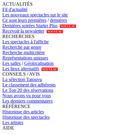
ACTUALITÉS
Fil d'actualité
Les nouveaux spectacles sur le site
Ce sont leurs premières
/
dernières
Dernières soirées Starter Plus
NOUVEAU
Recevoir la newsletter
NOUVEAU
RECHERCHES
Les spectacles à l'affiche
Recherche par genre
Recherche multicritère
Représentations uniques
Les salles
/
Géolocalisation
Les lieux alternatifs
NOUVEAU
CONSEILS / AVIS
La sélection Tatouvu
Le classement des adhérents
Le Top 20 des réservations
Nous avons vu pour vous
Les derniers commentaires
RÉFÉRENCE
Historique des articles
Historique des spectacles
Les artistes
AIDE