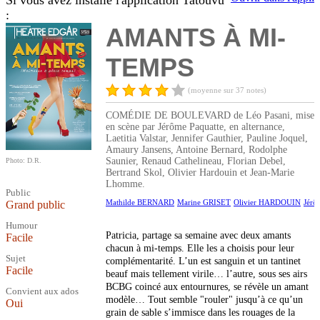
Si vous avez installé l'application Tatouvu
:
AMANTS À MI-
TEMPS
(moyenne sur 37 notes)
COMÉDIE DE BOULEVARD de Léo Pasani, mise
en scène par Jérôme Paquatte, en alternance,
Laetitia Valstar, Jennifer Gauthier, Pauline Joquel,
Amaury Jansens, Antoine Bernard, Rodolphe
Saunier, Renaud Cathelineau, Florian Debel,
Photo: D.R.
Bertrand Skol, Olivier Hardouin et Jean-Marie
Lhomme.
Public
Mathilde BERNARD
Marine GRISET
Olivier HARDOUIN
Jér
Grand public
Humour
Patricia, partage sa semaine avec deux amants
Facile
chacun à mi-temps. Elle les a choisis pour leur
Sujet
complémentarité. L’un est sanguin et un tantinet
Facile
beauf mais tellement virile… l’autre, sous ses airs
BCBG coincé aux entournures, se révèle un amant
Convient aux ados
modèle… Tout semble "rouler" jusqu’à ce qu’un
Oui
grain de sable s’immisce dans les rouages de la