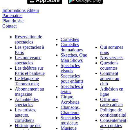
Informations éditeur
Partenaires
Plan du site
Contact
Réservation de
Comédies
spectacles
Comédies
Les spectacles à
Qui sommes
dramatiques
Paris
nous
Sketches, One
Les nouveaux
Nos services
Man Shows
spectacles
Questions
Spectacles
Les théâtres sur
courantes
visuels
Paris et banlieue
Comment
Spectacles
Le Magazine
adhérer au
pour enfants
Tatouvu.mag
club
Spectacles à
Abonnement au
Adhésion en
textes
magazine
ligne
Cirque,
Actualité des
Offrir une
Acrobates
spectacles
carte cadeau
Chansons,
Les artistes,
Politique de
Chanteurs
auteurs,
confidentialité
Spectacles
comédiens
Consentement
musicaux
Historique des
aux cookies
Musique