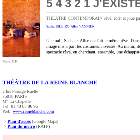
5 4 3 2 1 J'EXI
THÉÂTRE CONTEMPORAIN rêvé, écrit et joué par Sa
Sacha RIBEIRO
Alice VANNIER
Une nuit, Sacha et Alice ont fait le même rêve. Dans 
image mis à part les costumes, inversés. Au matin, il
spectacle rêvé, en cherchant, ensemble, une échappa
Photo: D.R.
THÉÂTRE DE LA REINE BLANCHE
2 bis Passage Ruelle
75018 PARIS
M° La Chapelle
Tél: 01 40 05 06 96
Web:
www.reineblanche.com
>
Plan d'accès
(Google Maps)
>
Plan du métro
(RATP)