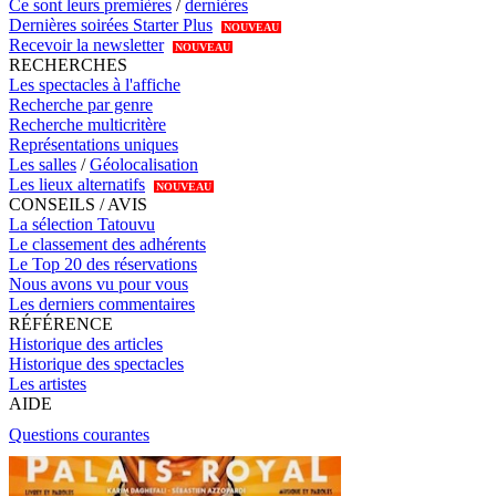
Ce sont leurs premières
/
dernières
Dernières soirées Starter Plus
NOUVEAU
Recevoir la newsletter
NOUVEAU
RECHERCHES
Les spectacles à l'affiche
Recherche par genre
Recherche multicritère
Représentations uniques
Les salles
/
Géolocalisation
Les lieux alternatifs
NOUVEAU
CONSEILS / AVIS
La sélection Tatouvu
Le classement des adhérents
Le Top 20 des réservations
Nous avons vu pour vous
Les derniers commentaires
RÉFÉRENCE
Historique des articles
Historique des spectacles
Les artistes
AIDE
Questions courantes