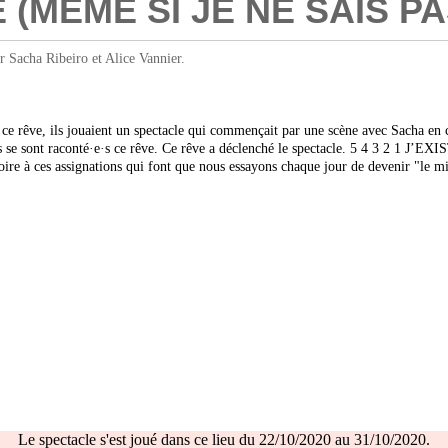
STE (MÊME SI JE NE SAIS
cha Ribeiro et Alice Vannier.
ce rêve, ils jouaient un spectacle qui commençait par une scène avec Sacha en c
s se sont raconté·e·s ce rêve. Ce rêve a déclenché le spectacle. 5 4 3 2 1 J’EXI
toire à ces assignations qui font que nous essayons chaque jour de devenir "le
Le spectacle s'est joué dans ce lieu du 22/10/2020 au 31/10/2020.