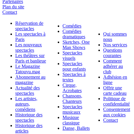
Partenaires
Plan du site
Contact
Réservation de
Comédies
spectacles
Comédies
Les spectacles à
Qui sommes
dramatiques
Paris
nous
Sketches, One
Les nouveaux
Nos services
Man Shows
spectacles
Questions
Spectacles
Les théâtres sur
courantes
visuels
Paris et banlieue
Comment
Spectacles
Le Magazine
adhérer au
pour enfants
Tatouvu.mag
club
Spectacles à
Abonnement au
Adhésion en
textes
magazine
ligne
Cirque,
Actualité des
Offrir une
Acrobates
spectacles
carte cadeau
Chansons,
Les artistes,
Politique de
Chanteurs
auteurs,
confidentialité
Spectacles
comédiens
Consentement
musicaux
Historique des
aux cookies
Musique
spectacles
Contact
classique
Historique des
Danse, Ballets
articles