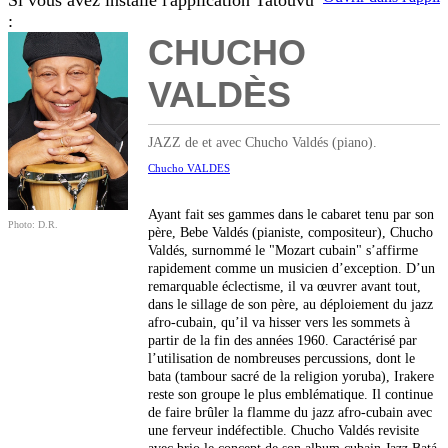
Si vous avez installé l'application Tatouvu
:
CHUCHO
VALDÈS
JAZZ de et avec Chucho Valdés (piano).
Chucho VALDES
Ayant fait ses gammes dans le cabaret tenu par son
Photo: D.R.
père, Bebe Valdés (pianiste, compositeur), Chucho
Valdés, surnommé le "Mozart cubain" s’affirme
rapidement comme un musicien d’exception. D’un
remarquable éclectisme, il va œuvrer avant tout,
dans le sillage de son père, au déploiement du jazz
afro-cubain, qu’il va hisser vers les sommets à
partir de la fin des années 1960. Caractérisé par
l’utilisation de nombreuses percussions, dont le
bata (tambour sacré de la religion yoruba), Irakere
reste son groupe le plus emblématique. Il continue
de faire brûler la flamme du jazz afro-cubain avec
une ferveur indéfectible. Chucho Valdés revisite