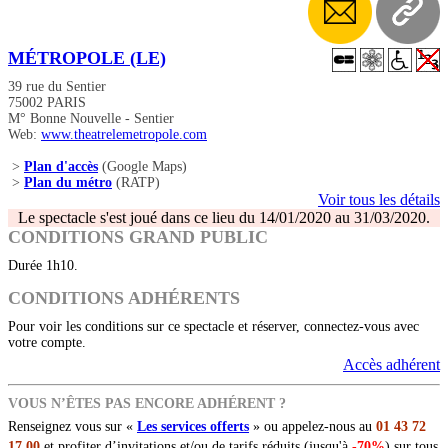
MÉTROPOLE (LE)
39 rue du Sentier
75002 PARIS
M° Bonne Nouvelle - Sentier
Web:
www.theatrelemetropole.com
>
Plan d'accès
(Google Maps)
>
Plan du métro
(RATP)
Voir tous les détails
Le spectacle s'est joué dans ce lieu du 14/01/2020 au 31/03/2020.
CONDITIONS GRAND PUBLIC
Durée 1h10.
CONDITIONS ADHÉRENTS
Pour voir les conditions sur ce spectacle et réserver, connectez-vous avec
votre compte.
Accès adhérent
VOUS N’ÊTES PAS ENCORE ADHÉRENT ?
Renseignez vous sur «
Les services offerts
» ou appelez-nous au
01 43 72
17 00
et profiter d’invitations et/ou de tarifs réduits (jusqu'à
-70%
) sur tous