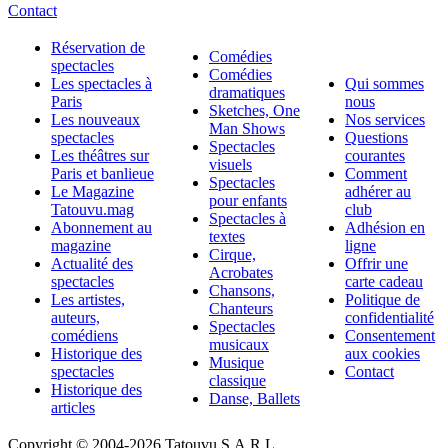
Contact
Réservation de
Comédies
spectacles
Comédies
Les spectacles à
Qui sommes
dramatiques
Paris
nous
Sketches, One
Les nouveaux
Nos services
Man Shows
spectacles
Questions
Spectacles
Les théâtres sur
courantes
visuels
Paris et banlieue
Comment
Spectacles
Le Magazine
adhérer au
pour enfants
Tatouvu.mag
club
Spectacles à
Abonnement au
Adhésion en
textes
magazine
ligne
Cirque,
Actualité des
Offrir une
Acrobates
spectacles
carte cadeau
Chansons,
Les artistes,
Politique de
Chanteurs
auteurs,
confidentialité
Spectacles
comédiens
Consentement
musicaux
Historique des
aux cookies
Musique
spectacles
Contact
classique
Historique des
Danse, Ballets
articles
Copyright © 2004-
2026 Tatouvu S.A.R.L.