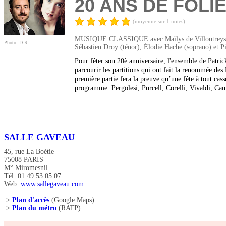
20 ANS DE FOLI
(moyenne sur 1 notes)
MUSIQUE CLASSIQUE avec Maïlys de Villoutreys (sopr
Photo: D.R.
Sébastien Droy (ténor), Élodie Hache (soprano) et P
Pour fêter son 20è anniversaire, l'ensemble de Patric
parcourir les partitions qui ont fait la renommée des
première partie fera la preuve qu’une fête à tout ca
programme: Pergolesi, Purcell, Corelli, Vivaldi, Ca
SALLE GAVEAU
45, rue La Boétie
75008 PARIS
M° Miromesnil
Tél: 01 49 53 05 07
Web:
www.sallegaveau.com
>
Plan d'accès
(Google Maps)
>
Plan du métro
(RATP)