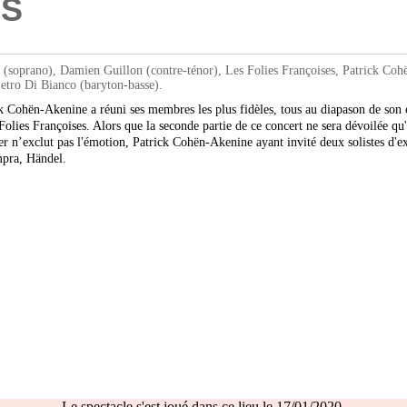
ES
ano), Damien Guillon (contre-ténor), Les Folies Françoises, Patrick Cohën-A
ietro Di Bianco (baryton-basse).
k Cohën-Akenine a réuni ses membres les plus fidèles, tous au diapason de son c
 Folies Françoises. Alors que la seconde partie de ce concert ne sera dévoilée qu
sser n’exclut pas l'émotion, Patrick Cohën-Akenine ayant invité deux solistes 
mpra, Händel.
Le spectacle s'est joué dans ce lieu le 17/01/2020.