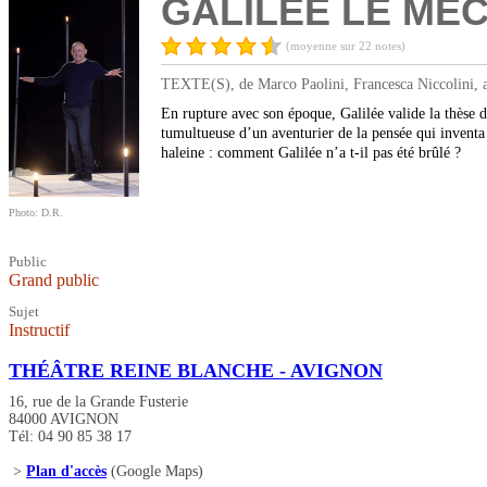
GALILÉE LE MÉ
(moyenne sur 22 notes)
TEXTE(S), de Marco Paolini, Francesca Niccolini, av
En rupture avec son époque, Galilée valide la thèse 
tumultueuse d’un aventurier de la pensée qui inventa 
haleine : comment Galilée n’a t-il pas été brûlé ?
Photo: D.R.
Public
Grand public
Sujet
Instructif
THÉÂTRE REINE BLANCHE - AVIGNON
16, rue de la Grande Fusterie
84000 AVIGNON
Tél: 04 90 85 38 17
>
Plan d'accès
(Google Maps)