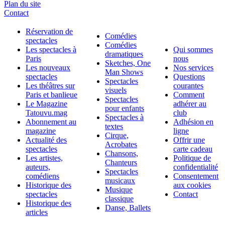
Plan du site
Contact
Réservation de
Comédies
spectacles
Comédies
Les spectacles à
Qui sommes
dramatiques
Paris
nous
Sketches, One
Les nouveaux
Nos services
Man Shows
spectacles
Questions
Spectacles
Les théâtres sur
courantes
visuels
Paris et banlieue
Comment
Spectacles
Le Magazine
adhérer au
pour enfants
Tatouvu.mag
club
Spectacles à
Abonnement au
Adhésion en
textes
magazine
ligne
Cirque,
Actualité des
Offrir une
Acrobates
spectacles
carte cadeau
Chansons,
Les artistes,
Politique de
Chanteurs
auteurs,
confidentialité
Spectacles
comédiens
Consentement
musicaux
Historique des
aux cookies
Musique
spectacles
Contact
classique
Historique des
Danse, Ballets
articles