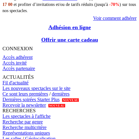
17 00
et profiter d’invitations et/ou de tarifs réduits (jusqu'à
-70%
) sur tous
nos spectacles.
Voir comment adhérer
Adhésion en ligne
Offrir une carte cadeau
CONNEXION
Accès adhérent
Accès invité
Accès partenaire
ACTUALITÉS
Fil d'actualité
Les nouveaux spectacles sur le site
Ce sont leurs premières
/
dernières
Dernières soirées Starter Plus
NOUVEAU
Recevoir la newsletter
NOUVEAU
RECHERCHES
Les spectacles à l'affiche
Recherche par genre
Recherche multicritère
Représentations uniques
Les salles
/
Géolocalisation