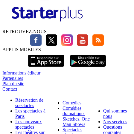
RETROUVEZ-NOUS
APPLIS MOBILES
Informations éditeur
Partenaires
Plan du site
Contact
Réservation de
Comédies
spectacles
Comédies
Les spectacles à
Qui sommes
dramatiques
Paris
nous
Sketches, One
Les nouveaux
Nos services
Man Shows
spectacles
Questions
Spectacles
Les théâtres sur
courantes