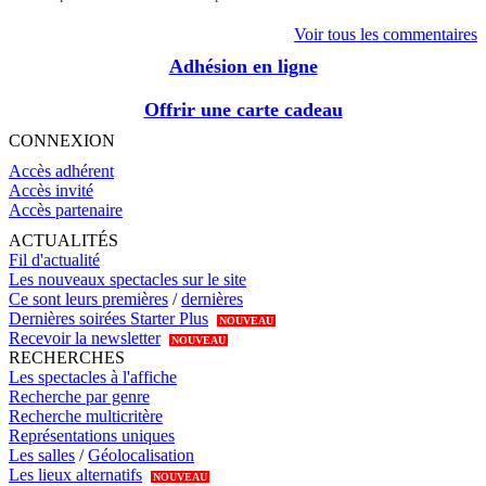
Voir tous les commentaires
Adhésion en ligne
Offrir une carte cadeau
CONNEXION
Accès adhérent
Accès invité
Accès partenaire
ACTUALITÉS
Fil d'actualité
Les nouveaux spectacles sur le site
Ce sont leurs premières
/
dernières
Dernières soirées Starter Plus
NOUVEAU
Recevoir la newsletter
NOUVEAU
RECHERCHES
Les spectacles à l'affiche
Recherche par genre
Recherche multicritère
Représentations uniques
Les salles
/
Géolocalisation
Les lieux alternatifs
NOUVEAU