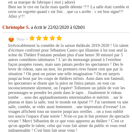
est sa marque de fabrique ( moi j adore)
Bien sur le rire est facile mais quelle détente !!!! La salle était comble et
ravie.on regrette quand c est fini....que ca s arrête : c est bon signe!!!
Allez y!!!
Christophe S.
a écrit le 22/02/2020 à 02h01
Note =
Irrévocablement la comédie de la saison théâtrale 2019-2020 ! Un talent
d'écriture confirmé pour Sébastien Castro qui illumine à lui tout seul la
scène du Théâtre Fontaine pendant plus d'une heure 30 entouré par 5
autres comédiens talentueux ! L'art du mensonge poussé à l'extrême
façon poupées russes, mais sans jamais perdre les spectateurs ! Des le
lever de rideau, sans un mot, les premiers rires fusent rien que par la
situation ! Où peut-on puiser une telle imagination ? On est surpris
jusqu'au bout par les coups de théâtres infinis. Assis dans son fauteuil,
les spectateurs se disent que la pièce ne finira jamais..en tout cas
inconsciemment sûrement, on l'espère! Tellement on jubile de voir les
personnages se prendre les pieds dans le tapis ...finalement le rideau
tombe ....sous des applaudissements interminables et mérités ...sur le
plateau et dans la salle, tout le monde est épuisé !!! J'ai rarement vu une
salle, comble, se vider aussi lentement....une impression d'ivresse! Les
visages affichent tous un sourire jusqu'aux oreilles ...on a tous oublié
nos soucis l'espace d'une soirée ! N'est-ce pas le but premier du spectacle
vivant ! Merci Sébastien de ce que vous apportez au théâtre ! C'est ce
qu'on appelle le talent, celui qui vous fait aimer du public et vous rend
indispensable ! C'est bien fait pour vous !