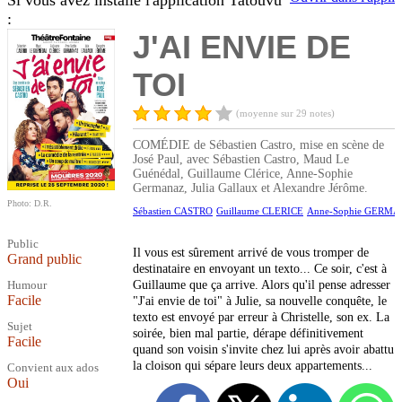
Si vous avez installé l'application Tatouvu
:
J'AI ENVIE DE
TOI
(moyenne sur 29 notes)
COMÉDIE de Sébastien Castro, mise en scène de
José Paul, avec Sébastien Castro, Maud Le
Guénédal, Guillaume Clérice, Anne-Sophie
Germanaz, Julia Gallaux et Alexandre Jérôme.
Photo: D.R.
Sébastien CASTRO
Guillaume CLERICE
Anne-Sophie GERM
Public
Il vous est sûrement arrivé de vous tromper de
Grand public
destinataire en envoyant un texto... Ce soir, c'est à
Humour
Guillaume que ça arrive. Alors qu'il pense adresser
Facile
"J'ai envie de toi" à Julie, sa nouvelle conquête, le
texto est envoyé par erreur à Christelle, son ex. La
Sujet
soirée, bien mal partie, dérape définitivement
Facile
quand son voisin s'invite chez lui après avoir abattu
la cloison qui sépare leurs deux appartements...
Convient aux ados
Oui