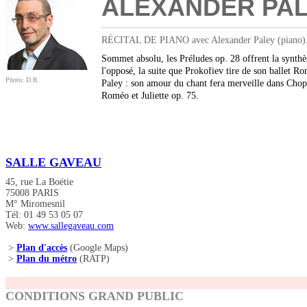
ALEXANDER PA
RÉCITAL DE PIANO avec Alexander Paley (piano)
Sommet absolu, les Préludes op. 28 offrent la synthès
l'opposé, la suite que Prokofiev tire de son ballet Ro
Photo: D.R.
Paley : son amour du chant fera merveille dans Chop
Roméo et Juliette op. 75.
SALLE GAVEAU
45, rue La Boétie
75008 PARIS
M° Miromesnil
Tél: 01 49 53 05 07
Web:
www.sallegaveau.com
>
Plan d'accès
(Google Maps)
>
Plan du métro
(RATP)
CONDITIONS GRAND PUBLIC