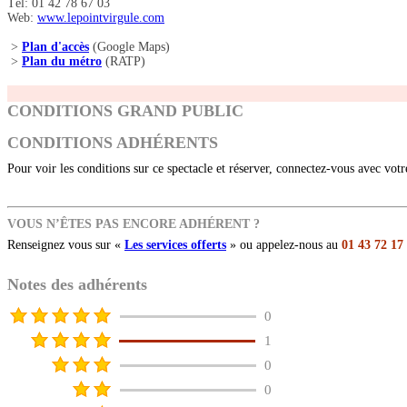
Tél: 01 42 78 67 03
Web:
www.lepointvirgule.com
>
Plan d'accès
(Google Maps)
>
Plan du métro
(RATP)
CONDITIONS GRAND PUBLIC
CONDITIONS ADHÉRENTS
Pour voir les conditions sur ce spectacle et réserver, connectez-vous avec vot
VOUS N’ÊTES PAS ENCORE ADHÉRENT ?
Renseignez vous sur «
Les services offerts
» ou appelez-nous au
01 43 72 17
Notes des adhérents
0
1
0
0