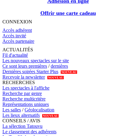
Adhésion en ligne
Offrir une carte cadeau
CONNEXION
Accès adhérent
Accès invité
Accès partenaire
ACTUALITÉS
Fil d'actualité
Les nouveaux spectacles sur le site
Ce sont leurs premières
/
dernières
Dernières soirées Starter Plus
NOUVEAU
Recevoir la newsletter
NOUVEAU
RECHERCHES
Les spectacles à l'affiche
Recherche par genre
Recherche multicritère
Représentations uniques
Les salles
/
Géolocalisation
Les lieux alternatifs
NOUVEAU
CONSEILS / AVIS
La sélection Tatouvu
Le classement des adhérents