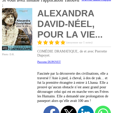
Si vous avez installé l'application Tatouvu
:
ALEXANDRA
DAVID-NÉEL,
POUR LA VIE...
(moyenne sur 1 notes)
COMÉDIE DRAMATIQUE, de et avec Pierrette
Photo: D.R.
Dupoyet.
Pierrette DUPOYET
Fascinée par la découverte des civilisations, elle a
traversé l’Asie à pied, à cheval, à dos de yak... et
fut la première étrangère à entrer à Lhassa. Elle a
prouvé qu’aucun obstacle n’est assez grand pour
décourager celui qui est en marche vers ses Frères
les Humains. Elle a demandé une prolongation de
passeport alors qu’elle avait 100 ans !