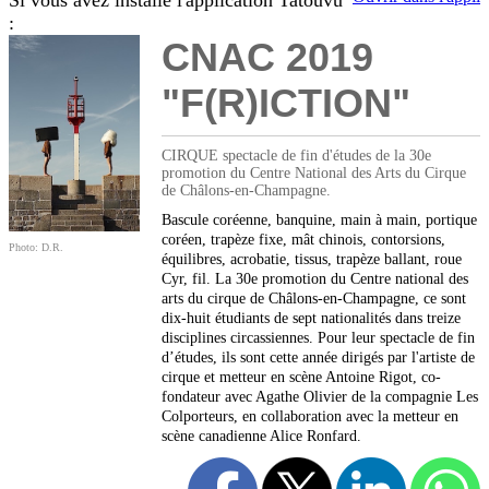
Si vous avez installé l'application Tatouvu
:
CNAC 2019
"F(R)ICTION"
CIRQUE spectacle de fin d'études de la 30e
promotion du Centre National des Arts du Cirque
de Châlons-en-Champagne.
Bascule coréenne, banquine, main à main, portique
coréen, trapèze fixe, mât chinois, contorsions,
Photo: D.R.
équilibres, acrobatie, tissus, trapèze ballant, roue
Cyr, fil. La 30e promotion du Centre national des
arts du cirque de Châlons-en-Champagne, ce sont
dix-huit étudiants de sept nationalités dans treize
disciplines circassiennes. Pour leur spectacle de fin
d’études, ils sont cette année dirigés par l'artiste de
cirque et metteur en scène Antoine Rigot, co-
fondateur avec Agathe Olivier de la compagnie Les
Colporteurs, en collaboration avec la metteur en
scène canadienne Alice Ronfard.