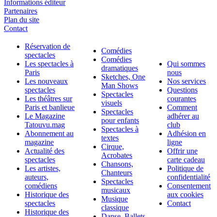
Informations éditeur
Partenaires
Plan du site
Contact
Réservation de
Comédies
spectacles
Comédies
Les spectacles à
Qui sommes
dramatiques
Paris
nous
Sketches, One
Les nouveaux
Nos services
Man Shows
spectacles
Questions
Spectacles
Les théâtres sur
courantes
visuels
Paris et banlieue
Comment
Spectacles
Le Magazine
adhérer au
pour enfants
Tatouvu.mag
club
Spectacles à
Abonnement au
Adhésion en
textes
magazine
ligne
Cirque,
Actualité des
Offrir une
Acrobates
spectacles
carte cadeau
Chansons,
Les artistes,
Politique de
Chanteurs
auteurs,
confidentialité
Spectacles
comédiens
Consentement
musicaux
Historique des
aux cookies
Musique
spectacles
Contact
classique
Historique des
Danse, Ballets