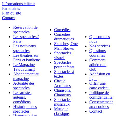
Informations éditeur
Partenaires
Plan du site
Contact
Réservation de
Comédies
spectacles
Comédies
Les spectacles à
Qui sommes
dramatiques
Paris
nous
Sketches, One
Les nouveaux
Nos services
Man Shows
spectacles
Questions
Spectacles
Les théâtres sur
courantes
visuels
Paris et banlieue
Comment
Spectacles
Le Magazine
adhérer au
pour enfants
Tatouvu.mag
club
Spectacles à
Abonnement au
Adhésion en
textes
magazine
ligne
Cirque,
Actualité des
Offrir une
Acrobates
spectacles
carte cadeau
Chansons,
Les artistes,
Politique de
Chanteurs
auteurs,
confidentialité
Spectacles
comédiens
Consentement
musicaux
Historique des
aux cookies
Musique
spectacles
Contact
classique
Historique des