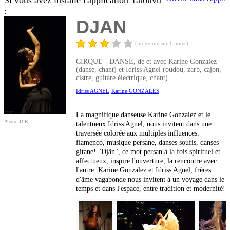
Si vous avez installé l'application Tatouvu
:
DJAN
(moyenne sur 1 notes)
CIRQUE - DANSE, de et avec Karine Gonzalez
(danse, chant) et Idriss Agnel (oudou, zarb, cajon,
cistre, guitare électrique, chant).
Idriss AGNEL
Karine GONZALES
La magnifique danseuse Karine Gonzalez et le
Photo: D.R.
talentueux Idriss Agnel, nous invitent dans une
traversée colorée aux multiples influences:
flamenco, musique persane, danses soufis, danses
gitane! "Djân", ce mot persan à la fois spirituel et
affectueux, inspire l'ouverture, la rencontre avec
l'autre: Karine Gonzalez et Idriss Agnel, frères
d'âme vagabonde nous invitent à un voyage dans le
temps et dans l'espace, entre tradition et modernité!