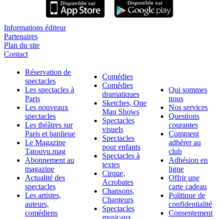
Informations éditeur
Partenaires
Plan du site
Contact
Réservation de
Comédies
spectacles
Comédies
Les spectacles à
Qui sommes
dramatiques
Paris
nous
Sketches, One
Les nouveaux
Nos services
Man Shows
spectacles
Questions
Spectacles
Les théâtres sur
courantes
visuels
Paris et banlieue
Comment
Spectacles
Le Magazine
adhérer au
pour enfants
Tatouvu.mag
club
Spectacles à
Abonnement au
Adhésion en
textes
magazine
ligne
Cirque,
Actualité des
Offrir une
Acrobates
spectacles
carte cadeau
Chansons,
Les artistes,
Politique de
Chanteurs
auteurs,
confidentialité
Spectacles
comédiens
Consentement
musicaux