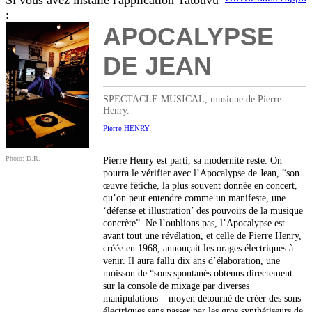
Si vous avez installé l'application Tatouvu
:
APOCALYPSE
DE JEAN
SPECTACLE MUSICAL, musique de Pierre
Henry.
Pierre HENRY
Photo: D.R.
Pierre Henry est parti, sa modernité reste. On
pourra le vérifier avec l’Apocalypse de Jean, “son
œuvre fétiche, la plus souvent donnée en concert,
qu’on peut entendre comme un manifeste, une
‘défense et illustration’ des pouvoirs de la musique
concrète”. Ne l’oublions pas, l’Apocalypse est
avant tout une révélation, et celle de Pierre Henry,
créée en 1968, annonçait les orages électriques à
venir. Il aura fallu dix ans d’élaboration, une
moisson de “sons spontanés obtenus directement
sur la console de mixage par diverses
manipulations – moyen détourné de créer des sons
électriques sans passer par les gros synthétiseurs de