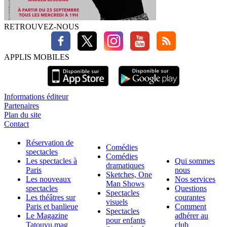
RETROUVEZ-NOUS
APPLIS MOBILES
Informations éditeur
Partenaires
Plan du site
Contact
Réservation de
Comédies
spectacles
Comédies
Les spectacles à
Qui sommes
dramatiques
Paris
nous
Sketches, One
Les nouveaux
Nos services
Man Shows
spectacles
Questions
Spectacles
Les théâtres sur
courantes
visuels
Paris et banlieue
Comment
Spectacles
Le Magazine
adhérer au
pour enfants
Tatouvu.mag
club