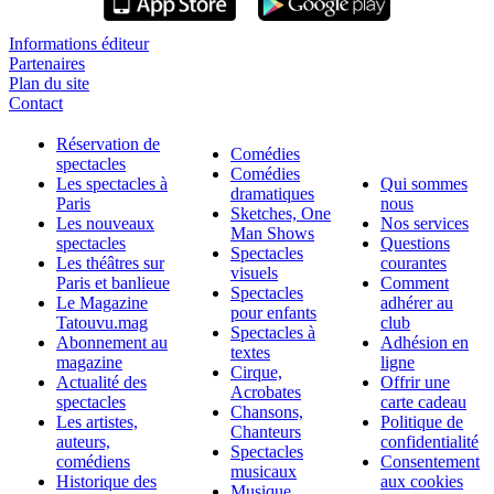
Informations éditeur
Partenaires
Plan du site
Contact
Réservation de
Comédies
spectacles
Comédies
Les spectacles à
Qui sommes
dramatiques
Paris
nous
Sketches, One
Les nouveaux
Nos services
Man Shows
spectacles
Questions
Spectacles
Les théâtres sur
courantes
visuels
Paris et banlieue
Comment
Spectacles
Le Magazine
adhérer au
pour enfants
Tatouvu.mag
club
Spectacles à
Abonnement au
Adhésion en
textes
magazine
ligne
Cirque,
Actualité des
Offrir une
Acrobates
spectacles
carte cadeau
Chansons,
Les artistes,
Politique de
Chanteurs
auteurs,
confidentialité
Spectacles
comédiens
Consentement
musicaux
Historique des
aux cookies
Musique