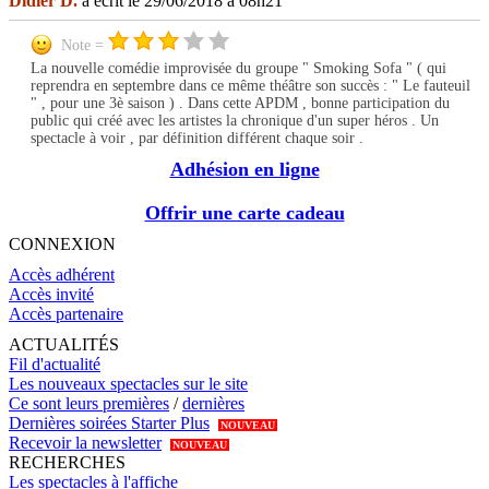
Didier D.
a écrit le 29/06/2018 à 08h21
Note =
La nouvelle comédie improvisée du groupe " Smoking Sofa " ( qui
reprendra en septembre dans ce même théâtre son succès : " Le fauteuil
" , pour une 3è saison ) . Dans cette APDM , bonne participation du
public qui créé avec les artistes la chronique d'un super héros . Un
spectacle à voir , par définition différent chaque soir .
Adhésion en ligne
Offrir une carte cadeau
CONNEXION
Accès adhérent
Accès invité
Accès partenaire
ACTUALITÉS
Fil d'actualité
Les nouveaux spectacles sur le site
Ce sont leurs premières
/
dernières
Dernières soirées Starter Plus
NOUVEAU
Recevoir la newsletter
NOUVEAU
RECHERCHES
Les spectacles à l'affiche