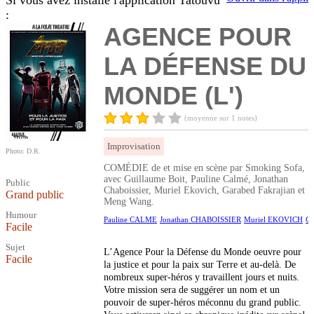
Si vous avez installé l'application Tatouvu
:
AGENCE POUR
LA DÉFENSE DU
MONDE (L')
(moyenne sur 1 notes)
Improvisation
Photo: D.R.
COMÉDIE de et mise en scène par Smoking Sofa,
avec Guillaume Boit, Pauline Calmé, Jonathan
Public
Chaboissier, Muriel Ekovich, Garabed Fakrajian et
Grand public
Meng Wang.
Humour
Pauline CALME
Jonathan CHABOISSIER
Muriel EKOVICH
Ga
Facile
Sujet
L’Agence Pour la Défense du Monde oeuvre pour
Facile
la justice et pour la paix sur Terre et au-delà. De
nombreux super-héros y travaillent jours et nuits.
Votre mission sera de suggérer un nom et un
pouvoir de super-héros méconnu du grand public.