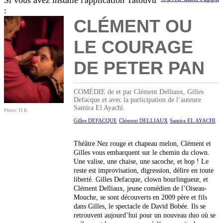
Si vous avez installé l'application Tatouvu
:
CLÉMENT OU
LE COURAGE
DE PETER PAN
COMÉDIE de et par Clément Delliaux, Gilles
Defacque et avec la participation de l’auteure
Samira El Ayachi.
Photo: D.R.
Gilles DEFACQUE
Clément DELLIAUX
Samira EL AYACHI
Théâtre Nez rouge et chapeau melon, Clément et
Gilles vous embarquent sur le chemin du clown.
Une valise, une chaise, une sacoche, et hop ! Le
reste est improvisation, digression, délire en toute
liberté. Gilles Defacque, clown bourlingueur, et
Clément Delliaux, jeune comédien de l’Oiseau-
Mouche, se sont découverts en 2009 père et fils
dans Gilles, le spectacle de David Bobée. Ils se
retrouvent aujourd’hui pour un nouveau duo où se