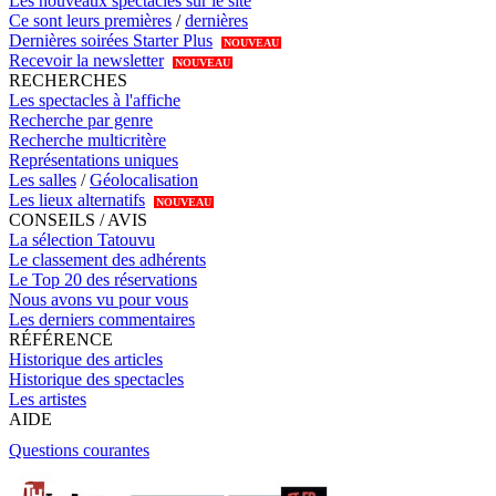
Les nouveaux spectacles sur le site
Ce sont leurs premières
/
dernières
Dernières soirées Starter Plus
NOUVEAU
Recevoir la newsletter
NOUVEAU
RECHERCHES
Les spectacles à l'affiche
Recherche par genre
Recherche multicritère
Représentations uniques
Les salles
/
Géolocalisation
Les lieux alternatifs
NOUVEAU
CONSEILS / AVIS
La sélection Tatouvu
Le classement des adhérents
Le Top 20 des réservations
Nous avons vu pour vous
Les derniers commentaires
RÉFÉRENCE
Historique des articles
Historique des spectacles
Les artistes
AIDE
Questions courantes