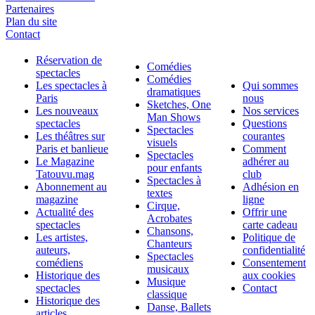
Partenaires
Plan du site
Contact
Réservation de
Comédies
spectacles
Comédies
Les spectacles à
Qui sommes
dramatiques
Paris
nous
Sketches, One
Les nouveaux
Nos services
Man Shows
spectacles
Questions
Spectacles
Les théâtres sur
courantes
visuels
Paris et banlieue
Comment
Spectacles
Le Magazine
adhérer au
pour enfants
Tatouvu.mag
club
Spectacles à
Abonnement au
Adhésion en
textes
magazine
ligne
Cirque,
Actualité des
Offrir une
Acrobates
spectacles
carte cadeau
Chansons,
Les artistes,
Politique de
Chanteurs
auteurs,
confidentialité
Spectacles
comédiens
Consentement
musicaux
Historique des
aux cookies
Musique
spectacles
Contact
classique
Historique des
Danse, Ballets
articles