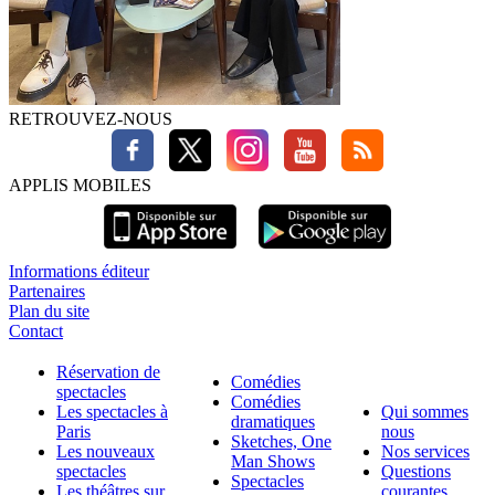
RETROUVEZ-NOUS
APPLIS MOBILES
Informations éditeur
Partenaires
Plan du site
Contact
Réservation de
Comédies
spectacles
Comédies
Les spectacles à
Qui sommes
dramatiques
Paris
nous
Sketches, One
Les nouveaux
Nos services
Man Shows
spectacles
Questions
Spectacles
Les théâtres sur
courantes