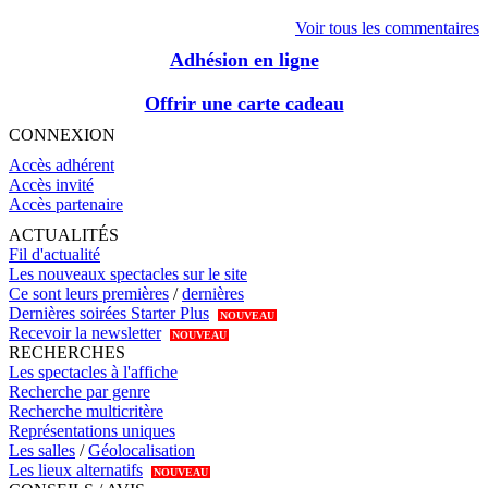
Voir tous les commentaires
Adhésion en ligne
Offrir une carte cadeau
CONNEXION
Accès adhérent
Accès invité
Accès partenaire
ACTUALITÉS
Fil d'actualité
Les nouveaux spectacles sur le site
Ce sont leurs premières
/
dernières
Dernières soirées Starter Plus
NOUVEAU
Recevoir la newsletter
NOUVEAU
RECHERCHES
Les spectacles à l'affiche
Recherche par genre
Recherche multicritère
Représentations uniques
Les salles
/
Géolocalisation
Les lieux alternatifs
NOUVEAU