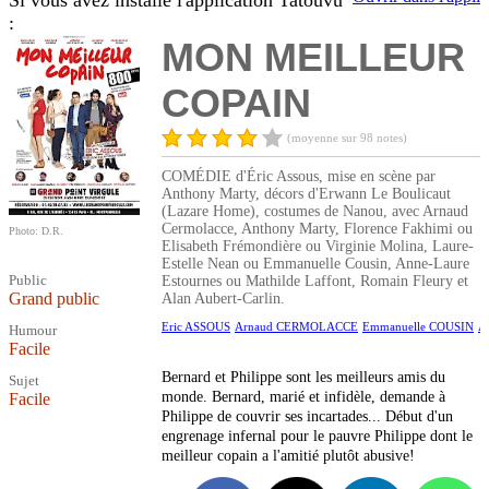
Si vous avez installé l'application Tatouvu
:
MON MEILLEUR
COPAIN
(moyenne sur 98 notes)
COMÉDIE d'Éric Assous, mise en scène par
Anthony Marty, décors d'Erwann Le Boulicaut
(Lazare Home), costumes de Nanou, avec Arnaud
Cermolacce, Anthony Marty, Florence Fakhimi ou
Photo: D.R.
Elisabeth Frémondière ou Virginie Molina, Laure-
Estelle Nean ou Emmanuelle Cousin, Anne-Laure
Public
Estournes ou Mathilde Laffont, Romain Fleury et
Grand public
Alan Aubert-Carlin.
Eric ASSOUS
Arnaud CERMOLACCE
Emmanuelle COUSIN
A
Humour
Facile
Bernard et Philippe sont les meilleurs amis du
Sujet
monde. Bernard, marié et infidèle, demande à
Facile
Philippe de couvrir ses incartades... Début d'un
engrenage infernal pour le pauvre Philippe dont le
meilleur copain a l'amitié plutôt abusive!