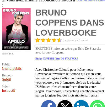
Si vous avez installé l'application Tatouvu
:
BRUNO
COPPENS DANS
LOVERBOOKE
(moyenne sur 3 notes)
SKETCHES mise en scène par Eric De Staercke
avec Bruno Coppens.
Photo: D.R.
Bruno COPPENS
Eric DE STAERCKE
Public
Grand public
Avec Christophe Colomb pour icône, notre
Loverbooké réveillera le Bonobo qui est en vous,
Humour
vous encouragera à offrir un burn-out à vos amis et
Subtil
vous exposera ses 3 fameuses clefs de la réussite!
Sujet
"S'échouer, c'est chouette" sera demain votre
Instructif
slogan. loverbooké, un coaching chambouleversant
par un jongleur fou des mots monté sur ressort.