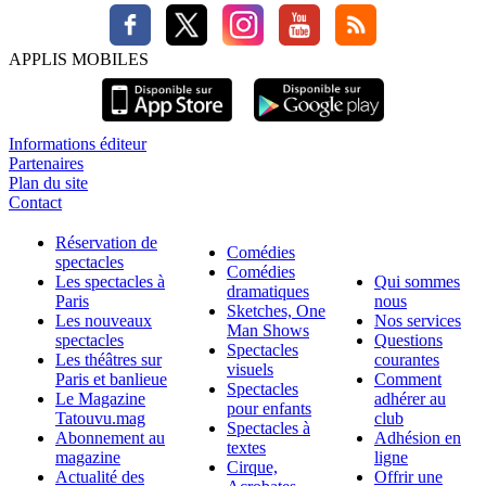
APPLIS MOBILES
Informations éditeur
Partenaires
Plan du site
Contact
Réservation de
Comédies
spectacles
Comédies
Les spectacles à
Qui sommes
dramatiques
Paris
nous
Sketches, One
Les nouveaux
Nos services
Man Shows
spectacles
Questions
Spectacles
Les théâtres sur
courantes
visuels
Paris et banlieue
Comment
Spectacles
Le Magazine
adhérer au
pour enfants
Tatouvu.mag
club
Spectacles à
Abonnement au
Adhésion en
textes
magazine
ligne
Cirque,
Actualité des
Offrir une