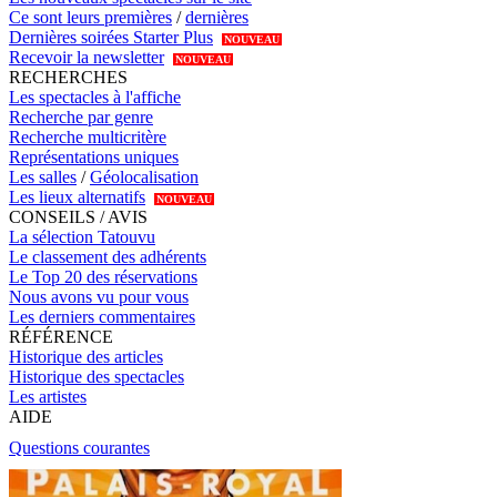
Ce sont leurs premières
/
dernières
Dernières soirées Starter Plus
NOUVEAU
Recevoir la newsletter
NOUVEAU
RECHERCHES
Les spectacles à l'affiche
Recherche par genre
Recherche multicritère
Représentations uniques
Les salles
/
Géolocalisation
Les lieux alternatifs
NOUVEAU
CONSEILS / AVIS
La sélection Tatouvu
Le classement des adhérents
Le Top 20 des réservations
Nous avons vu pour vous
Les derniers commentaires
RÉFÉRENCE
Historique des articles
Historique des spectacles
Les artistes
AIDE
Questions courantes