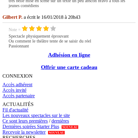
tres belle mise en scéne sur un texte un peu abscon bravo à tous les
jeunes comédiens
Gilbert P.
a écrit le 16/01/2018 à 20h43
Note =
Spectacle physiquement éprouvant
Ou comment le théâtre tente de se saisir du réel
Passionnant
Adhésion en ligne
Offrir une carte cadeau
CONNEXION
Accès adhérent
Accès invité
Accès partenaire
ACTUALITÉS
Fil d'actualité
Les nouveaux spectacles sur le site
Ce sont leurs premières
/
dernières
Dernières soirées Starter Plus
NOUVEAU
Recevoir la newsletter
NOUVEAU
RECHERCHES