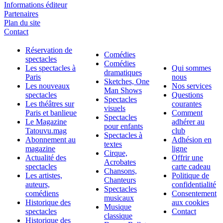
Informations éditeur
Partenaires
Plan du site
Contact
Réservation de
Comédies
spectacles
Comédies
Les spectacles à
Qui sommes
dramatiques
Paris
nous
Sketches, One
Les nouveaux
Nos services
Man Shows
spectacles
Questions
Spectacles
Les théâtres sur
courantes
visuels
Paris et banlieue
Comment
Spectacles
Le Magazine
adhérer au
pour enfants
Tatouvu.mag
club
Spectacles à
Abonnement au
Adhésion en
textes
magazine
ligne
Cirque,
Actualité des
Offrir une
Acrobates
spectacles
carte cadeau
Chansons,
Les artistes,
Politique de
Chanteurs
auteurs,
confidentialité
Spectacles
comédiens
Consentement
musicaux
Historique des
aux cookies
Musique
spectacles
Contact
classique
Historique des