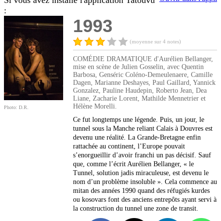
Si vous avez installé l'application Tatouvu
:
1993
(moyenne sur 4 notes)
COMÉDIE DRAMATIQUE d'Aurélien Bellanger,
mise en scène de Julien Gosselin, avec Quentin
Barbosa, Genséric Coléno-Demeulenaere, Camille
Dagen, Marianne Deshayes, Paul Gaillard, Yannick
Gonzalez, Pauline Haudepin, Roberto Jean, Dea
Liane, Zacharie Lorent, Mathilde Mennetrier et
Hélène Morelli.
Photo: D.R.
Ce fut longtemps une légende. Puis, un jour, le
tunnel sous la Manche reliant Calais à Douvres est
devenu une réalité. La Grande-Bretagne enfin
rattachée au continent, l’Europe pouvait
s’enorgueillir d’avoir franchi un pas décisif. Sauf
que, comme l’écrit Aurélien Bellanger, « le
Tunnel, solution jadis miraculeuse, est devenu le
nom d’un problème insoluble ». Cela commence au
mitan des années 1990 quand des réfugiés kurdes
ou kosovars font des anciens entrepôts ayant servi à
la construction du tunnel une zone de transit.