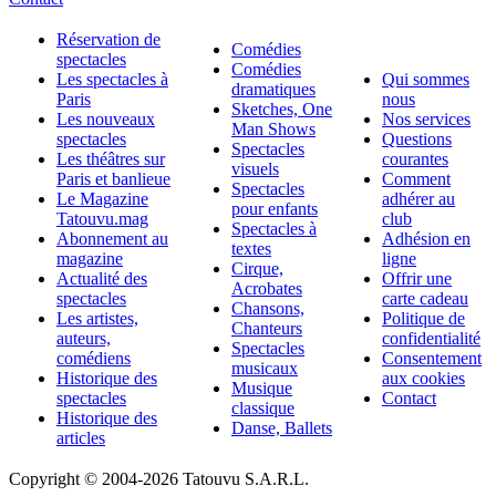
Réservation de
Comédies
spectacles
Comédies
Les spectacles à
Qui sommes
dramatiques
Paris
nous
Sketches, One
Les nouveaux
Nos services
Man Shows
spectacles
Questions
Spectacles
Les théâtres sur
courantes
visuels
Paris et banlieue
Comment
Spectacles
Le Magazine
adhérer au
pour enfants
Tatouvu.mag
club
Spectacles à
Abonnement au
Adhésion en
textes
magazine
ligne
Cirque,
Actualité des
Offrir une
Acrobates
spectacles
carte cadeau
Chansons,
Les artistes,
Politique de
Chanteurs
auteurs,
confidentialité
Spectacles
comédiens
Consentement
musicaux
Historique des
aux cookies
Musique
spectacles
Contact
classique
Historique des
Danse, Ballets
articles
Copyright © 2004-
2026 Tatouvu S.A.R.L.