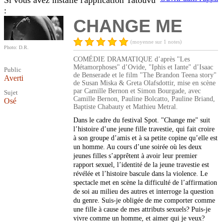
Si vous avez installé l'application Tatouvu
:
CHANGE ME
(moyenne sur 1 notes)
Photo: D.R.
COMÉDIE DRAMATIQUE d’après "Les
Métamorphoses" d’Ovide, "Iphis et Iante" d’Isaac
Public
de Benserade et le film "The Brandon Teena story"
Averti
de Susan Miska & Greta Olafsdottir, mise en scène
par Camille Bernon et Simon Bourgade, avec
Sujet
Camille Bernon, Pauline Bolcatto, Pauline Briand,
Osé
Baptiste Chabauty et Mathieu Metral.
Dans le cadre du festival Spot. "Change me" suit
l’histoire d’une jeune fille travestie, qui fait croire
à son groupe d’amis et à sa petite copine qu’elle est
un homme. Au cours d’une soirée où les deux
jeunes filles s’apprêtent à avoir leur premier
rapport sexuel, l’identité de la jeune travestie est
révélée et l’histoire bascule dans la violence. Le
spectacle met en scène la difficulté de l’affirmation
de soi au milieu des autres et interroge la question
du genre. Suis-je obligée de me comporter comme
une fille à cause de mes attributs sexuels? Puis-je
vivre comme un homme, et aimer qui je veux?