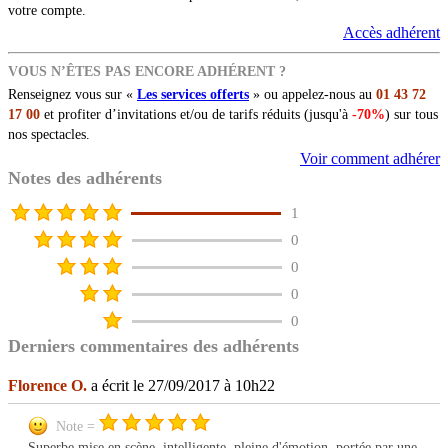
votre compte.
Accès adhérent
VOUS N’ÊTES PAS ENCORE ADHÉRENT ?
Renseignez vous sur «
Les services offerts
» ou appelez-nous au
01 43 72
17 00
et profiter d’invitations et/ou de tarifs réduits (jusqu'à
-70%
) sur tous
nos spectacles.
Voir comment adhérer
Notes des adhérents
1
0
0
0
0
Derniers commentaires des adhérents
Florence O.
a écrit le 27/09/2017 à 10h22
Note =
Superbe mise en scène, intelligente, pleine d'émotion, portée par une