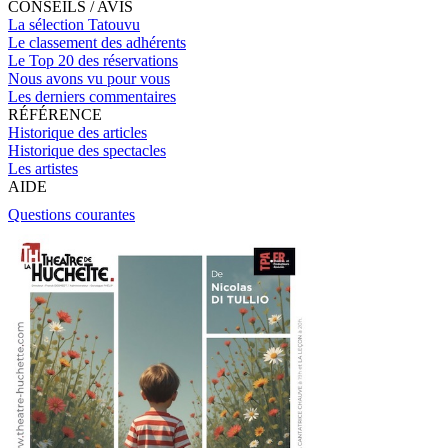
CONSEILS / AVIS
La sélection Tatouvu
Le classement des adhérents
Le Top 20 des réservations
Nous avons vu pour vous
Les derniers commentaires
RÉFÉRENCE
Historique des articles
Historique des spectacles
Les artistes
AIDE
Questions courantes