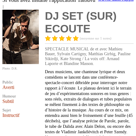
Si vous avez installé l'application Tatouvu
:
DJ SET (SUR)
ECOUTE
(moyenne sur 1 notes)
SPECTACLE MUSICAL de et avec Mathieu
Bauer, Sylvain Cartigny, Matthias Girbig, Pauline
Sikirdji, Kate Strong / La voix off: Arnaud
Laporte et Blandine Masson.
Photo: D.R.
Deux musiciens, une chanteuse lyrique et deux
comédiens se lancent dans une conférence-
Public
spectacle-concert débridée pour interroger notre
Averti
rapport à l’écoute. Le plateau devient ici le terrain
de jeu d’expérimentations sonores en tous genres :
Humour
sons réels, extraits de dialogues et tubes populaires
Subtil
se mêlent finement à des textes de philosophie ou
Sujet
d’histoire de la musique. Au cours de ce mix, on
Instructif
entendra aussi bien le froissement d’une feuille (45
décibels), que l’analyse précise de Parole, parole,
le tube de Dalida avec Alain Delon, ou encore des
textes de Vladimir Jankélévitch et Peter Szendy.