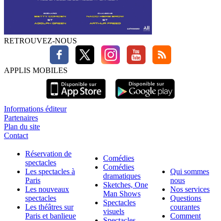
RETROUVEZ-NOUS
APPLIS MOBILES
Informations éditeur
Partenaires
Plan du site
Contact
Réservation de
Comédies
spectacles
Comédies
Les spectacles à
Qui sommes
dramatiques
Paris
nous
Sketches, One
Les nouveaux
Nos services
Man Shows
spectacles
Questions
Spectacles
Les théâtres sur
courantes
visuels
Paris et banlieue
Comment
Spectacles