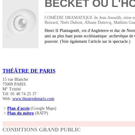
BECKET OU L'H
COMÉDIE DRAMATIQUE de Jean Anouilh, mise en scène
Boizard, Niels Dubost, Albane Dutercq, Mathieu Gue
Henri II Plantagenêt, roi d'Angleterre et duc de Nor
ami au plus haut poste ecclésiastique: archevêque de 
pouvoir. (Voir également l'article sur le spectacle.)
THÉÂTRE DE PARIS
15 rue Blanche
75009 PARIS
M° Trinité
Tél: 01 48 74 25 37
Web:
www.theatredeparis.com
>
Plan d'accès
(Google Maps)
>
Plan du métro
(RATP)
CONDITIONS GRAND PUBLIC