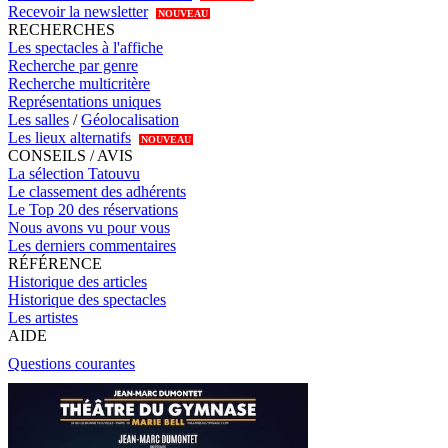
Recevoir la newsletter
NOUVEAU
RECHERCHES
Les spectacles à l'affiche
Recherche par genre
Recherche multicritère
Représentations uniques
Les salles
/
Géolocalisation
Les lieux alternatifs
NOUVEAU
CONSEILS / AVIS
La sélection Tatouvu
Le classement des adhérents
Le Top 20 des réservations
Nous avons vu pour vous
Les derniers commentaires
RÉFÉRENCE
Historique des articles
Historique des spectacles
Les artistes
AIDE
Questions courantes