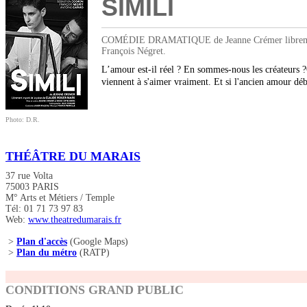
SIMILI
COMÉDIE DRAMATIQUE de Jeanne Crémer librement ad
François Négret.
L’amour est-il réel ? En sommes-nous les créateurs ?
viennent à s'aimer vraiment. Et si l'ancien amour dé
Photo: D.R.
THÉÂTRE DU MARAIS
37 rue Volta
75003 PARIS
M° Arts et Métiers / Temple
Tél: 01 71 73 97 83
Web:
www.theatredumarais.fr
>
Plan d'accès
(Google Maps)
>
Plan du métro
(RATP)
CONDITIONS GRAND PUBLIC