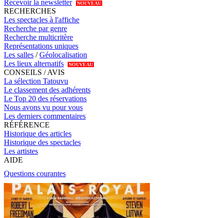
Recevoir la newsletter
NOUVEAU
RECHERCHES
Les spectacles à l'affiche
Recherche par genre
Recherche multicritère
Représentations uniques
Les salles
/
Géolocalisation
Les lieux alternatifs
NOUVEAU
CONSEILS / AVIS
La sélection Tatouvu
Le classement des adhérents
Le Top 20 des réservations
Nous avons vu pour vous
Les derniers commentaires
RÉFÉRENCE
Historique des articles
Historique des spectacles
Les artistes
AIDE
Questions courantes