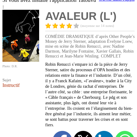
Si vous avez installé l'application Tatouvu
:
AVALEUR (L')
(moyenne sur 14 notes)
COMÉDIE DRAMATIQUE d’après Other People’s
Money de Jerry Sterner, adaptation Évelyne Loew,
mise en scène de Robin Renucci, avec Nadine
Darmon, Marilyne Fontaine, Xavier Gallais, Robin
Renucci et Jean-Marie Winling. COMPLET
Robin Renucci s’empare ici de la pièce de Jerry
Photo: D.R.
Sterner, satire du processus d’OPA hostiles et des
relations entre la finance et l’industrie. D’un côté,
Sujet
il y a Franck Kafaim, «l’avaleur», trader à la City
Instructif
de Londres, génie du rachat d’entreprises. De
l’autre côté, sa cible : une entreprise florissante, le
« Câble français » de Cherbourg. Le pdg et son
assistante, plus âgés, ont donné leur vie à
l’entreprise. Ils croient en l’élargissement du bien-
être général par l’industrie, ils aiment leur métier,
se sont battus pour traverser les crises et en sont
fiers.