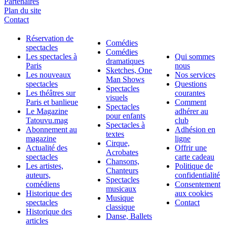
Partenaires
Plan du site
Contact
Réservation de
Comédies
spectacles
Comédies
Les spectacles à
Qui sommes
dramatiques
Paris
nous
Sketches, One
Les nouveaux
Nos services
Man Shows
spectacles
Questions
Spectacles
Les théâtres sur
courantes
visuels
Paris et banlieue
Comment
Spectacles
Le Magazine
adhérer au
pour enfants
Tatouvu.mag
club
Spectacles à
Abonnement au
Adhésion en
textes
magazine
ligne
Cirque,
Actualité des
Offrir une
Acrobates
spectacles
carte cadeau
Chansons,
Les artistes,
Politique de
Chanteurs
auteurs,
confidentialité
Spectacles
comédiens
Consentement
musicaux
Historique des
aux cookies
Musique
spectacles
Contact
classique
Historique des
Danse, Ballets
articles