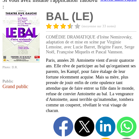
Si vous avez installé l'application Tatouvu
:
BAL (LE)
(moyenne sur 33 notes)
COMÉDIE DRAMATIQUE d'Irène Nemirovsky,
adaptation de et mise en scène par Virginie
Lemoine, avec Lucie Barret, Brigitte Faure, Serge
Noël, Françoise Miquelis et Pascal Vannson.
Paris, années 20. Antoinette vient d'avoir quatorze
ans. Elle rêve de participer au bal qu'organisent ses
Photo: D.R.
parents, les Kampf, pour faire étalage de leur
fortune récemment acquise. Mais sa mère, plus
Public
pressée de jouir enfin de cette opulence tant
Grand public
attendue que de faire entrer sa fille dans le monde,
refuse de convier Antoinette au bal. La vengeance
d'Antoinette, aussi terrible qu'inattendue, tombera
comme un couperet, révélant le vrai visage de
chacun.