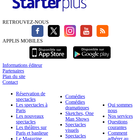
RETROUVEZ-NOUS
APPLIS MOBILES
Informations éditeur
Partenaires
Plan du site
Contact
Réservation de
Comédies
spectacles
Comédies
Les spectacles à
Qui sommes
dramatiques
Paris
nous
Sketches, One
Les nouveaux
Nos services
Man Shows
spectacles
Questions
Spectacles
Les théâtres sur
courantes
visuels
Paris et banlieue
Comment
Spectacles
Le Magazine
adhérer au