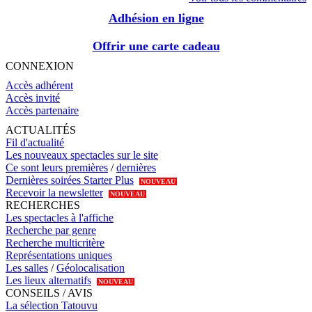
Adhésion en ligne
Offrir une carte cadeau
CONNEXION
Accès adhérent
Accès invité
Accès partenaire
ACTUALITÉS
Fil d'actualité
Les nouveaux spectacles sur le site
Ce sont leurs premières
/
dernières
Dernières soirées Starter Plus
NOUVEAU
Recevoir la newsletter
NOUVEAU
RECHERCHES
Les spectacles à l'affiche
Recherche par genre
Recherche multicritère
Représentations uniques
Les salles
/
Géolocalisation
Les lieux alternatifs
NOUVEAU
CONSEILS / AVIS
La sélection Tatouvu