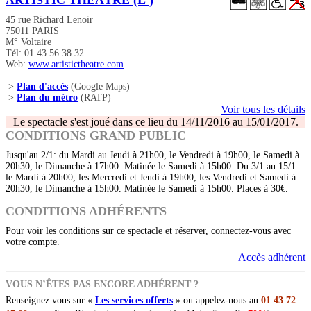
ARTISTIC THÉÂTRE (L')
45 rue Richard Lenoir
75011 PARIS
M° Voltaire
Tél: 01 43 56 38 32
Web:
www.artistictheatre.com
>
Plan d'accès
(Google Maps)
>
Plan du métro
(RATP)
Voir tous les détails
Le spectacle s'est joué dans ce lieu du 14/11/2016 au 15/01/2017.
CONDITIONS GRAND PUBLIC
Jusqu'au 2/1: du Mardi au Jeudi à 21h00, le Vendredi à 19h00, le Samedi à
20h30, le Dimanche à 17h00. Matinée le Samedi à 15h00. Du 3/1 au 15/1:
le Mardi à 20h00, les Mercredi et Jeudi à 19h00, les Vendredi et Samedi à
20h30, le Dimanche à 15h00. Matinée le Samedi à 15h00. Places à 30€.
CONDITIONS ADHÉRENTS
Pour voir les conditions sur ce spectacle et réserver, connectez-vous avec
votre compte.
Accès adhérent
VOUS N’ÊTES PAS ENCORE ADHÉRENT ?
Renseignez vous sur «
Les services offerts
» ou appelez-nous au
01 43 72