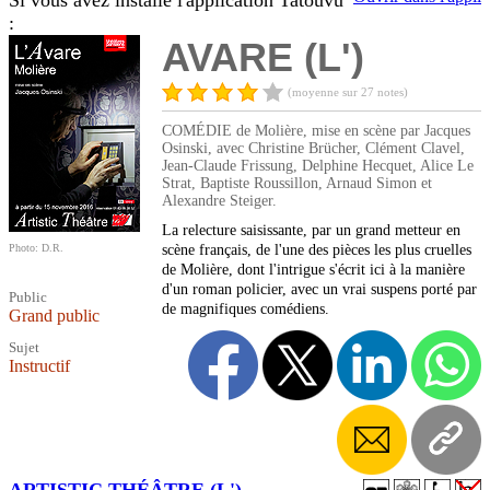
Si vous avez installé l'application Tatouvu
:
AVARE (L')
(moyenne sur 27 notes)
COMÉDIE de Molière, mise en scène par Jacques
Osinski, avec Christine Brücher, Clément Clavel,
Jean-Claude Frissung, Delphine Hecquet, Alice Le
Strat, Baptiste Roussillon, Arnaud Simon et
Alexandre Steiger.
La relecture saisissante, par un grand metteur en
Photo: D.R.
scène français, de l'une des pièces les plus cruelles
de Molière, dont l'intrigue s'écrit ici à la manière
d'un roman policier, avec un vrai suspens porté par
Public
de magnifiques comédiens.
Grand public
Sujet
Instructif