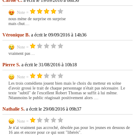
Carole C.
a écrit le 19/09/2016 à 08h56
Note =
nous mène de surprise en surprise
mais chut....
Véronique B.
a écrit le 09/09/2016 à 14h36
Note =
vraiment pas ...
Pierre S.
a écrit le 31/08/2016 à 10h18
Note =
Les trois comédiens jouent bien mais le choix du metteur en scène
d'avoir grossi le trait de chaque personnage n'était pas nécessaire. Le
texte "subtil" de l'excellent Robert Thomas se suffit à lui même.
Néanmoins le public réagissait positivement alors ....
Nathalie S.
a écrit le 29/08/2016 à 09h37
Note =
Je n'ai vraiment pas accroché, désolée.pas pour les jeunes en dessous de
16 ans et encore pour ce qui sont "libérés".