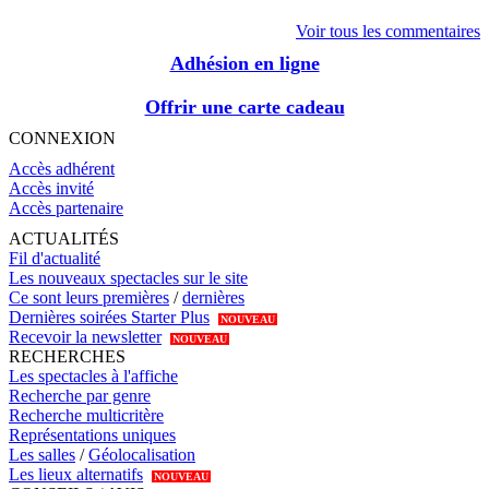
Voir tous les commentaires
Adhésion en ligne
Offrir une carte cadeau
CONNEXION
Accès adhérent
Accès invité
Accès partenaire
ACTUALITÉS
Fil d'actualité
Les nouveaux spectacles sur le site
Ce sont leurs premières
/
dernières
Dernières soirées Starter Plus
NOUVEAU
Recevoir la newsletter
NOUVEAU
RECHERCHES
Les spectacles à l'affiche
Recherche par genre
Recherche multicritère
Représentations uniques
Les salles
/
Géolocalisation
Les lieux alternatifs
NOUVEAU