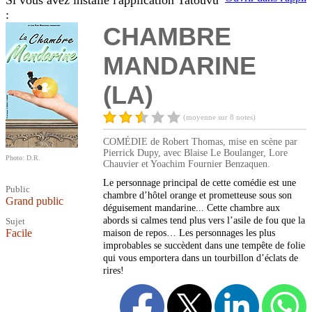
Si vous avez installé l'application Tatouvu
:
CHAMBRE
MANDARINE
(LA)
(moyenne sur 8 notes)
COMÉDIE de Robert Thomas, mise en scène par
Pierrick Dupy, avec Blaise Le Boulanger, Lore
Photo: D.R.
Chauvier et Yoachim Fournier Benzaquen.
Le personnage principal de cette comédie est une
Public
chambre d’hôtel orange et prometteuse sous son
Grand public
déguisement mandarine... Cette chambre aux
abords si calmes tend plus vers l’asile de fou que la
Sujet
Facile
maison de repos… Les personnages les plus
improbables se succèdent dans une tempête de folie
qui vous emportera dans un tourbillon d’éclats de
rires!