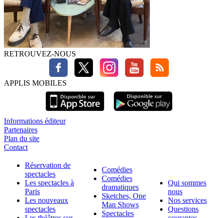
RETROUVEZ-NOUS
APPLIS MOBILES
Informations éditeur
Partenaires
Plan du site
Contact
Réservation de
Comédies
spectacles
Comédies
Les spectacles à
Qui sommes
dramatiques
Paris
nous
Sketches, One
Les nouveaux
Nos services
Man Shows
spectacles
Questions
Spectacles
Les théâtres sur
courantes