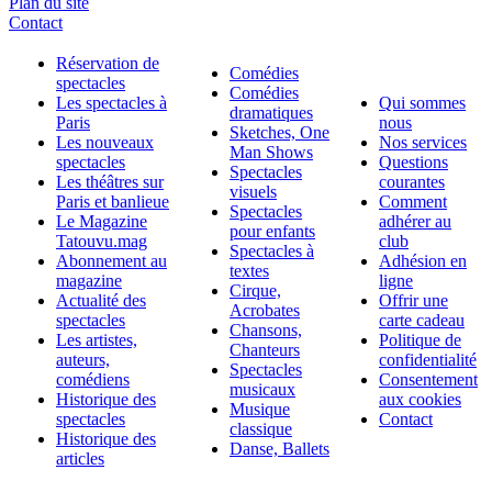
Plan du site
Contact
Réservation de
Comédies
spectacles
Comédies
Les spectacles à
Qui sommes
dramatiques
Paris
nous
Sketches, One
Les nouveaux
Nos services
Man Shows
spectacles
Questions
Spectacles
Les théâtres sur
courantes
visuels
Paris et banlieue
Comment
Spectacles
Le Magazine
adhérer au
pour enfants
Tatouvu.mag
club
Spectacles à
Abonnement au
Adhésion en
textes
magazine
ligne
Cirque,
Actualité des
Offrir une
Acrobates
spectacles
carte cadeau
Chansons,
Les artistes,
Politique de
Chanteurs
auteurs,
confidentialité
Spectacles
comédiens
Consentement
musicaux
Historique des
aux cookies
Musique
spectacles
Contact
classique
Historique des
Danse, Ballets
articles