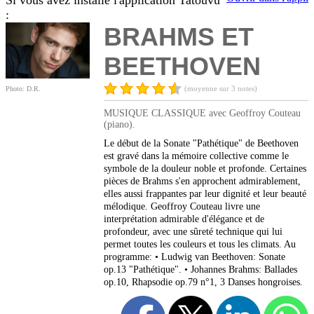
Si vous avez installé l'application Tatouvu
:
BRAHMS ET
BEETHOVEN
(moyenne sur 3 notes)
Photo: D.R.
MUSIQUE CLASSIQUE avec Geoffroy Couteau
(piano).
Le début de la Sonate "Pathétique" de Beethoven
est gravé dans la mémoire collective comme le
symbole de la douleur noble et profonde. Certaines
pièces de Brahms s'en approchent admirablement,
elles aussi frappantes par leur dignité et leur beauté
mélodique. Geoffroy Couteau livre une
interprétation admirable d'élégance et de
profondeur, avec une sûreté technique qui lui
permet toutes les couleurs et tous les climats. Au
programme: • Ludwig van Beethoven: Sonate
op.13 "Pathétique". • Johannes Brahms: Ballades
op.10, Rhapsodie op.79 n°1, 3 Danses hongroises.