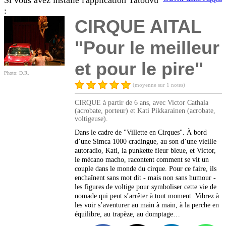
Si vous avez installé l'application Tatouvu
:
CIRQUE AITAL
"Pour le meilleur
et pour le pire"
Photo: D.R.
(moyenne sur 1 notes)
CIRQUE à partir de 6 ans, avec Victor Cathala
(acrobate, porteur) et Kati Pikkarainen (acrobate,
voltigeuse).
Dans le cadre de "Villette en Cirques". À bord
d’une Simca 1000 cradingue, au son d’une vieille
autoradio, Kati, la punkette fleur bleue, et Victor,
le mécano macho, racontent comment se vit un
couple dans le monde du cirque. Pour ce faire, ils
enchaînent sans mot dit - mais non sans humour -
les figures de voltige pour symboliser cette vie de
nomade qui peut s’arrêter à tout moment. Vibrez à
les voir s’aventurer au main à main, à la perche en
équilibre, au trapèze, au domptage…