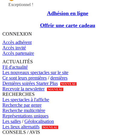
Exceptionnel !
Adhésion en ligne
Offrir une carte cadeau
CONNEXION
Accès adhérent
Accès invité
Accès partenaire
ACTUALITÉS
Fil d'actualité
Les nouveaux spectacles sur le site
Ce sont leurs premières
/
dernières
Dernières soirées Starter Plus
NOUVEAU
Recevoir la newsletter
NOUVEAU
RECHERCHES
Les spectacles à l'affiche
Recherche par genre
Recherche multicritère
Représentations uniques
Les salles
/
Géolocalisation
Les lieux alternatifs
NOUVEAU
CONSEILS / AVIS