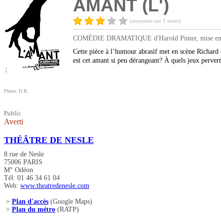
AMANT (L')
(moyenne sur 5 notes)
COMÉDIE DRAMATIQUE d'Harold Pinter, mise en scè
Cette pièce à l’humour abrasif met en scène Richard
est cet amant si peu dérangeant? À quels jeux perver
Photo: D.R.
Public
Averti
THÉÂTRE DE NESLE
8 rue de Nesle
75006 PARIS
M° Odéon
Tél: 01 46 34 61 04
Web:
www.theatredenesle.com
>
Plan d'accès
(Google Maps)
>
Plan du métro
(RATP)