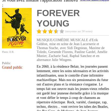
Si vous avez installé l'application Tatouvu
:
FOREVER
YOUNG
(moyenne sur 58 notes)
MUSIQUE/COMÉDIE MUSICALE d'Erik
Gédéon, mise en scène de Jean Lacornerie et
Thomas Stache, avec Sidi Degnieau, Maxime de
Toledo, Gersende Florens, Pauline Gardel, Amélie
Photo: D.R.
Munier, Zacharie Saal, Raphal Sanchez et en
alternance Julie Wingens.
Public
En 2060, à la résidence Belair, les journées passent
Grand public
lentement, entre les soins nécessaires et les activités
infantilisantes, sous le contrôle d'une infirmière
machiavélique. Mais nos six pensionnaires du futur
ont d'autres plans et la résistance s'organise. Le
temps fait son oeuvre mais les jeunes-vieux rebelles
ont gardé leur jeunesse éternelle grâce à la musique
et vont défier le temps à coup de chansons au
répertoire éclectique. Rock, variété, classique, rap,
techno, électro... vont revivre les tubes des Beatles,