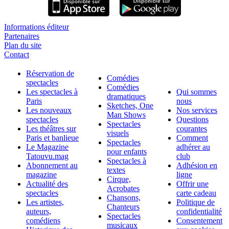
Informations éditeur
Partenaires
Plan du site
Contact
Réservation de
Comédies
spectacles
Comédies
Les spectacles à
Qui sommes
dramatiques
Paris
nous
Sketches, One
Les nouveaux
Nos services
Man Shows
spectacles
Questions
Spectacles
Les théâtres sur
courantes
visuels
Paris et banlieue
Comment
Spectacles
Le Magazine
adhérer au
pour enfants
Tatouvu.mag
club
Spectacles à
Abonnement au
Adhésion en
textes
magazine
ligne
Cirque,
Actualité des
Offrir une
Acrobates
spectacles
carte cadeau
Chansons,
Les artistes,
Politique de
Chanteurs
auteurs,
confidentialité
Spectacles
comédiens
Consentement
musicaux