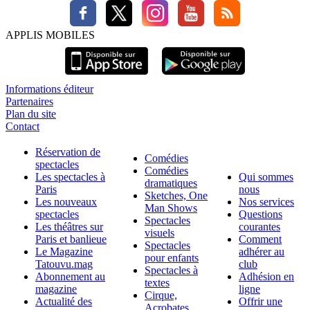
APPLIS MOBILES
Informations éditeur
Partenaires
Plan du site
Contact
Réservation de
Comédies
spectacles
Comédies
Les spectacles à
Qui sommes
dramatiques
Paris
nous
Sketches, One
Les nouveaux
Nos services
Man Shows
spectacles
Questions
Spectacles
Les théâtres sur
courantes
visuels
Paris et banlieue
Comment
Spectacles
Le Magazine
adhérer au
pour enfants
Tatouvu.mag
club
Spectacles à
Abonnement au
Adhésion en
textes
magazine
ligne
Cirque,
Actualité des
Offrir une
Acrobates