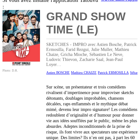
Si vous avez installé l'application Tatouvu
:
GRAND SHOW
TIME (LE)
SKETCHES - IMPRO avec Astien Bosche, Patrick
Ermosilla, Farid Rezgui, Julie Muller, Mathieu
Chaize, Gricha Mioche, Sébastien Le Neve,
Ludovic Thievon, Zacharie Saal, Jean-Paul
Loyer…
Photo: D.R.
Astien BOSCHE
Mathieu CHAIZE
Patrick ERMOSILLA
Sébas
Sur scène, un présentateur et trois comédiens
rivalisent d’impertinence pour improviser sketchs
détonants, doublages improbables, chansons
décalées, raps enflammés et le mythique débat
mimé, devenu leur impro signature! Les comédiens
redoublent d’originalité et d’humour pour donner
vie aux idées soufflées par le public, même les plus
absurdes. Adeptes inconditionnels de la prise de
risque, ils font vivre aux spectateurs une expérience
unique. Des limites? Ils n’en ont pas, à part les 60