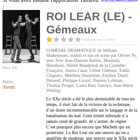
Si vous avez installé l'application Tatouvu
:
ROI LEAR (LE) -
Gémeaux
(moyenne sur 1 notes)
COMÉDIE DRAMATIQUE de William
Shakespeare, traduit et mis en scène par Olivier Py,
avec Avec Jean-Damien Barbin, Moustafa
Benaïbout, Nâzim Boudjenah de la Comédie-
Photo: D.R.
Française, Amira Casar, Céline Chéenne, Eddie
Chignara, Matthieu Dessertine, Emilien Diard-
Detoeuf, Philippe Girard, Damien Lehman,
Public
Thomas Pouget, Laura Ruiz Tamayo, Jean-Marie
Averti
Winling.
Le XXe siècle a été le plus abominable de tous les
temps, il était fait de la victoire de la technique,
d’un doute incommensurable sur le langage et de la
banalisation du mal. Cette trinité infernale n’a
jamais cessé de grandir, de s’armer, de régner.
C’est pourquoi plus encore que Macbeth qui est
postérieur, Le Roi Lear est une oeuvre qu’on a
qualifiée de moderne, une oeuvre que le XXe siècle