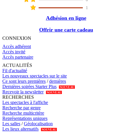
1
Adhésion en ligne
Offrir une carte cadeau
CONNEXION
Accès adhérent
Accès invité
Accès partenaire
ACTUALITÉS
Fil d'actualité
Les nouveaux spectacles sur le site
Ce sont leurs premières
/
dernières
Dernières soirées Starter Plus
NOUVEAU
Recevoir la newsletter
NOUVEAU
RECHERCHES
Les spectacles à l'affiche
Recherche par genre
Recherche multicritère
Représentations uniques
Les salles
/
Géolocalisation
Les lieux alternatifs
NOUVEAU