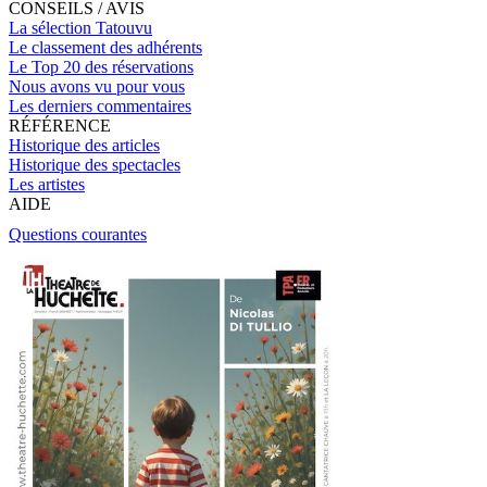
CONSEILS / AVIS
La sélection Tatouvu
Le classement des adhérents
Le Top 20 des réservations
Nous avons vu pour vous
Les derniers commentaires
RÉFÉRENCE
Historique des articles
Historique des spectacles
Les artistes
AIDE
Questions courantes