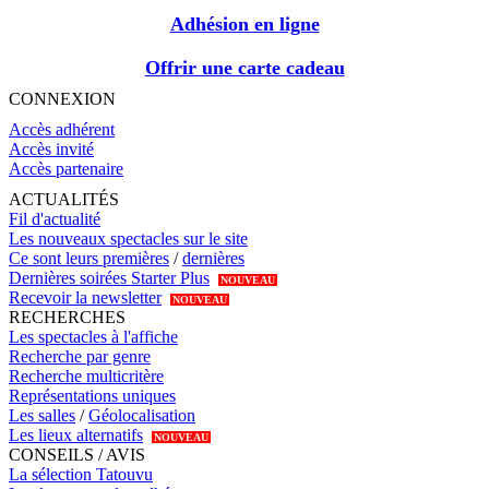
Adhésion en ligne
Offrir une carte cadeau
CONNEXION
Accès adhérent
Accès invité
Accès partenaire
ACTUALITÉS
Fil d'actualité
Les nouveaux spectacles sur le site
Ce sont leurs premières
/
dernières
Dernières soirées Starter Plus
NOUVEAU
Recevoir la newsletter
NOUVEAU
RECHERCHES
Les spectacles à l'affiche
Recherche par genre
Recherche multicritère
Représentations uniques
Les salles
/
Géolocalisation
Les lieux alternatifs
NOUVEAU
CONSEILS / AVIS
La sélection Tatouvu