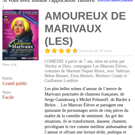
Si vous avez installé l'application Tatouvu
:
AMOUREUX DE
MARIVAUX
(LES)
(moyenne sur 30 notes)
COMÉDIE à partir de 7 ans, mise en scène par
Photo: D.R.
Shirley et Dino, compagnie Les Mauvais Élèves,
costumes de Mariette Niquet Rioux, avec Valérian
Behar-Bonnet, Elisa Benizio, Bérénice Coudy et
Public
Guillaume Loublier.
Grand public
Les plus belles scènes d’amour de l’œuvre de
Sujet
Marivaux ponctuées de chansons françaises, de
Facile
Serge Gainsbourg à Michel Polnareff, de Bardot à
Birkin… Les Mauvais Élèves se partagent une
quinzaine de personnages sortis de cinq pièces du
maître de la comédie de sentiment. Au gré des
situations, ils se transforment, dansent, chantent,
privilégiant le rire comme meilleur ambassadeur de
l’amour et offrant une lecture drôle, poétique et