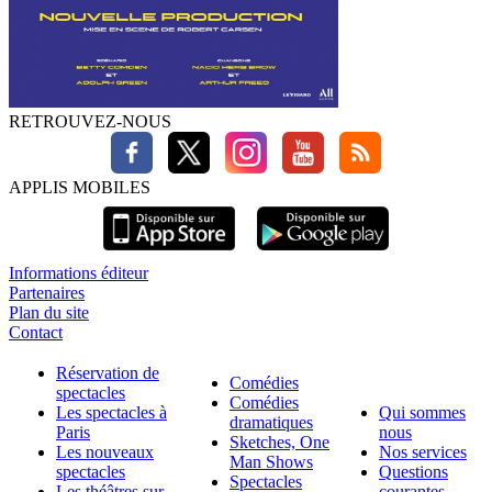
RETROUVEZ-NOUS
APPLIS MOBILES
Informations éditeur
Partenaires
Plan du site
Contact
Réservation de
Comédies
spectacles
Comédies
Les spectacles à
Qui sommes
dramatiques
Paris
nous
Sketches, One
Les nouveaux
Nos services
Man Shows
spectacles
Questions
Spectacles
Les théâtres sur
courantes