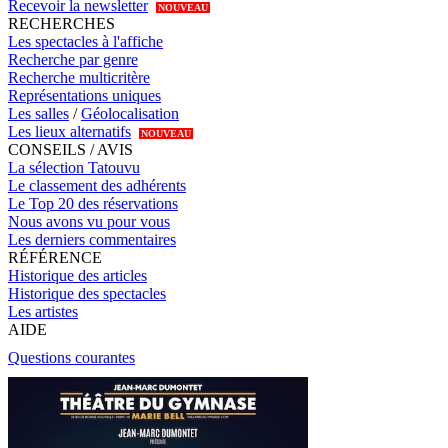
Recevoir la newsletter
NOUVEAU
RECHERCHES
Les spectacles à l'affiche
Recherche par genre
Recherche multicritère
Représentations uniques
Les salles
/
Géolocalisation
Les lieux alternatifs
NOUVEAU
CONSEILS / AVIS
La sélection Tatouvu
Le classement des adhérents
Le Top 20 des réservations
Nous avons vu pour vous
Les derniers commentaires
RÉFÉRENCE
Historique des articles
Historique des spectacles
Les artistes
AIDE
Questions courantes