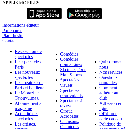
APPLIS MOBILES
Informations éditeur
Partenaires
Plan du site
Contact
Réservation de
Comédies
spectacles
Comédies
Les spectacles à
Qui sommes
dramatiques
Paris
nous
Sketches, One
Les nouveaux
Nos services
Man Shows
spectacles
Questions
Spectacles
Les théâtres sur
courantes
visuels
Paris et banlieue
Comment
Spectacles
Le Magazine
adhérer au
pour enfants
Tatouvu.mag
club
Spectacles à
Abonnement au
Adhésion en
textes
magazine
ligne
Cirque,
Actualité des
Offrir une
Acrobates
spectacles
carte cadeau
Chansons,
Les artistes,
Politique de
Chanteurs