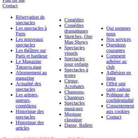
Plan du site
Contact
Réservation de
Comédies
spectacles
Comédies
Les spectacles à
Qui sommes
dramatiques
Paris
nous
Sketches, One
Les nouveaux
Nos services
Man Shows
spectacles
Questions
Spectacles
Les théâtres sur
courantes
visuels
Paris et banlieue
Comment
Spectacles
Le Magazine
adhérer au
pour enfants
Tatouvu.mag
club
Spectacles à
Abonnement au
Adhésion en
textes
magazine
ligne
Cirque,
Actualité des
Offrir une
Acrobates
spectacles
carte cadeau
Chansons,
Les artistes,
Politique de
Chanteurs
auteurs,
confidentialité
Spectacles
comédiens
Consentement
musicaux
Historique des
aux cookies
Musique
spectacles
Contact
classique
Historique des
Danse, Ballets
articles