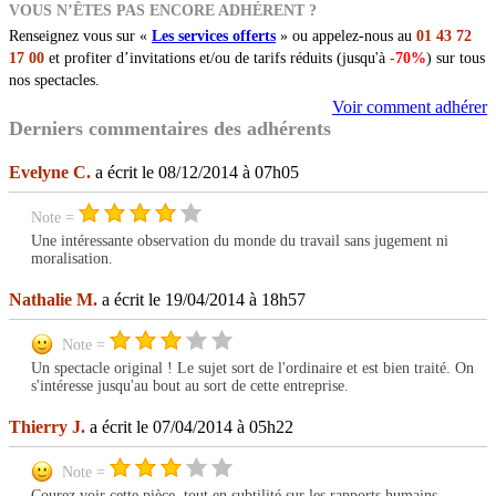
VOUS N’ÊTES PAS ENCORE ADHÉRENT ?
Renseignez vous sur «
Les services offerts
» ou appelez-nous au
01 43 72
17 00
et profiter d’invitations et/ou de tarifs réduits (jusqu'à
-70%
) sur tous
nos spectacles.
Voir comment adhérer
Derniers commentaires des adhérents
Evelyne C.
a écrit le 08/12/2014 à 07h05
Note =
Une intéressante observation du monde du travail sans jugement ni
moralisation.
Nathalie M.
a écrit le 19/04/2014 à 18h57
Note =
Un spectacle original ! Le sujet sort de l'ordinaire et est bien traité. On
s'intéresse jusqu'au bout au sort de cette entreprise.
Thierry J.
a écrit le 07/04/2014 à 05h22
Note =
Courez voir cette pièce, tout en subtilité sur les rapports humains.