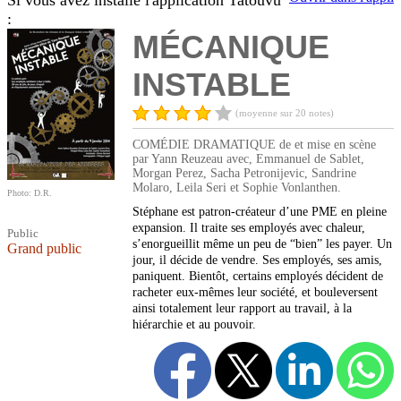
Si vous avez installé l'application Tatouvu
:
MÉCANIQUE
INSTABLE
(moyenne sur 20 notes)
COMÉDIE DRAMATIQUE de et mise en scène
par Yann Reuzeau avec, Emmanuel de Sablet,
Morgan Perez, Sacha Petronijevic, Sandrine
Molaro, Leila Seri et Sophie Vonlanthen.
Photo: D.R.
Stéphane est patron-créateur d’une PME en pleine
expansion. Il traite ses employés avec chaleur,
Public
s’enorgueillit même un peu de “bien” les payer. Un
Grand public
jour, il décide de vendre. Ses employés, ses amis,
paniquent. Bientôt, certains employés décident de
racheter eux-mêmes leur société, et bouleversent
ainsi totalement leur rapport au travail, à la
hiérarchie et au pouvoir.