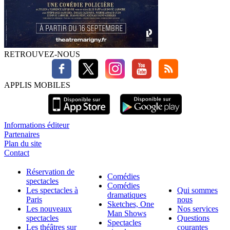
RETROUVEZ-NOUS
APPLIS MOBILES
Informations éditeur
Partenaires
Plan du site
Contact
Réservation de
Comédies
spectacles
Comédies
Les spectacles à
Qui sommes
dramatiques
Paris
nous
Sketches, One
Les nouveaux
Nos services
Man Shows
spectacles
Questions
Spectacles
Les théâtres sur
courantes