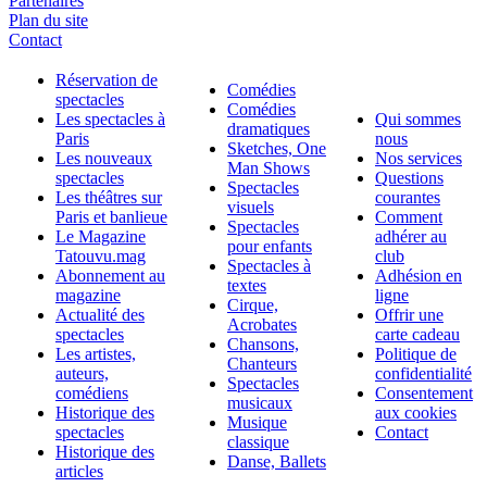
Partenaires
Plan du site
Contact
Réservation de
Comédies
spectacles
Comédies
Les spectacles à
Qui sommes
dramatiques
Paris
nous
Sketches, One
Les nouveaux
Nos services
Man Shows
spectacles
Questions
Spectacles
Les théâtres sur
courantes
visuels
Paris et banlieue
Comment
Spectacles
Le Magazine
adhérer au
pour enfants
Tatouvu.mag
club
Spectacles à
Abonnement au
Adhésion en
textes
magazine
ligne
Cirque,
Actualité des
Offrir une
Acrobates
spectacles
carte cadeau
Chansons,
Les artistes,
Politique de
Chanteurs
auteurs,
confidentialité
Spectacles
comédiens
Consentement
musicaux
Historique des
aux cookies
Musique
spectacles
Contact
classique
Historique des
Danse, Ballets
articles