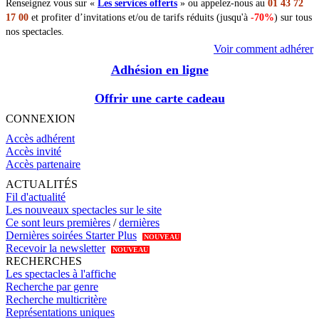
Renseignez vous sur «
Les services offerts
» ou appelez-nous au
01 43 72
17 00
et profiter d’invitations et/ou de tarifs réduits (jusqu'à
-70%
) sur tous
nos spectacles.
Voir comment adhérer
Adhésion en ligne
Offrir une carte cadeau
CONNEXION
Accès adhérent
Accès invité
Accès partenaire
ACTUALITÉS
Fil d'actualité
Les nouveaux spectacles sur le site
Ce sont leurs premières
/
dernières
Dernières soirées Starter Plus
NOUVEAU
Recevoir la newsletter
NOUVEAU
RECHERCHES
Les spectacles à l'affiche
Recherche par genre
Recherche multicritère
Représentations uniques