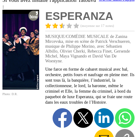
Si vous avez installé l'application Tatouvu
:
ESPERANZA
(moyenne sur 17 notes)
MUSIQUE/COMÉDIE MUSICALE de Zanina
Mircevska, mise en scène de Patrick Verschueren,
musique de Philippe Morino, avec Sébastien
Albillo, Olivier Cherki, Rebecca Finet, Gersende
Michel, Maya Vignando et David Van De
Woestyne.
Une farce en forme de cabaret musical avec bal,
orchestre, petits fours et naufrage en pleine mer. Ils
sont tous là, la banquière, l’industriel, la
collectionneuse, le lord, la baronne, même le
criminel et Elle, la femme du criminel, à bord du
Photo: D.R.
paquebot de luxe Esperanza, qui se fraie une route
dans les eaux troubles de l’Histoire.