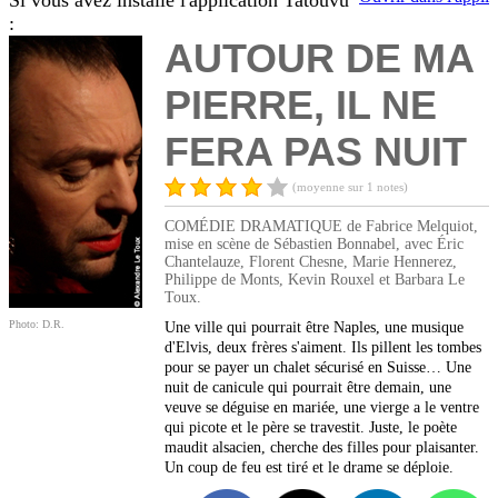
Si vous avez installé l'application Tatouvu
:
AUTOUR DE MA
PIERRE, IL NE
FERA PAS NUIT
(moyenne sur 1 notes)
COMÉDIE DRAMATIQUE de Fabrice Melquiot,
mise en scène de Sébastien Bonnabel, avec Éric
Chantelauze, Florent Chesne, Marie Hennerez,
Philippe de Monts, Kevin Rouxel et Barbara Le
Toux.
Photo: D.R.
Une ville qui pourrait être Naples, une musique
d'Elvis, deux frères s'aiment. Ils pillent les tombes
pour se payer un chalet sécurisé en Suisse… Une
nuit de canicule qui pourrait être demain, une
veuve se déguise en mariée, une vierge a le ventre
qui picote et le père se travestit. Juste, le poète
maudit alsacien, cherche des filles pour plaisanter.
Un coup de feu est tiré et le drame se déploie.