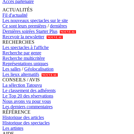
Accès partenaire
ACTUALITÉS
Fil d'actualité
Les nouveaux spectacles sur le site
Ce sont leurs premières
/
dernières
Dernières soirées Starter Plus
NOUVEAU
Recevoir la newsletter
NOUVEAU
RECHERCHES
Les spectacles à l'affiche
Recherche par genre
Recherche multicritère
Représentations uniques
Les salles
/
Géolocalisation
Les lieux alternatifs
NOUVEAU
CONSEILS / AVIS
La sélection Tatouvu
Le classement des adhérents
Le Top 20 des réservations
Nous avons vu pour vous
Les derniers commentaires
RÉFÉRENCE
Historique des articles
Historique des spectacles
Les artistes
AIDE