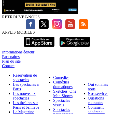
RETROUVEZ-NOUS
APPLIS MOBILES
Informations éditeur
Partenaires
Plan du site
Contact
Réservation de
Comédies
spectacles
Comédies
Les spectacles à
Qui sommes
dramatiques
Paris
nous
Sketches, One
Les nouveaux
Nos services
Man Shows
spectacles
Questions
Spectacles
Les théâtres sur
courantes
visuels
Paris et banlieue
Comment
Spectacles
Le Magazine
adhérer au