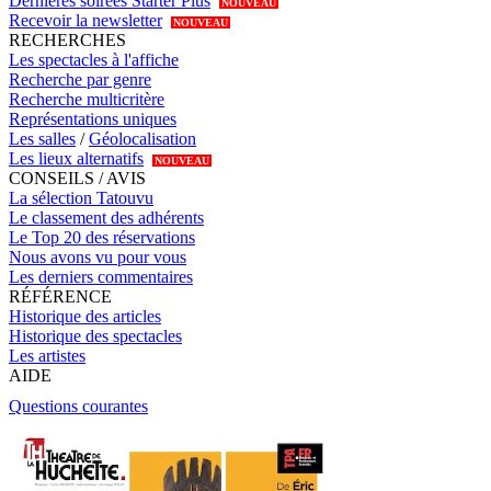
Dernières soirées Starter Plus
NOUVEAU
Recevoir la newsletter
NOUVEAU
RECHERCHES
Les spectacles à l'affiche
Recherche par genre
Recherche multicritère
Représentations uniques
Les salles
/
Géolocalisation
Les lieux alternatifs
NOUVEAU
CONSEILS / AVIS
La sélection Tatouvu
Le classement des adhérents
Le Top 20 des réservations
Nous avons vu pour vous
Les derniers commentaires
RÉFÉRENCE
Historique des articles
Historique des spectacles
Les artistes
AIDE
Questions courantes