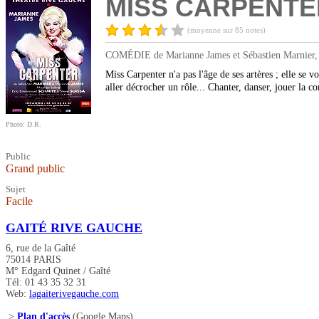
MISS CARPENTE
(moyenne sur 85 notes)
COMÉDIE de Marianne James et Sébastien Marnier, m
Miss Carpenter n'a pas l'âge de ses artères ; elle se voi
aller décrocher un rôle... Chanter, danser, jouer la c
Photo: D.R.
Public
Grand public
Sujet
Facile
GAITÉ RIVE GAUCHE
6, rue de la Gaîté
75014 PARIS
M° Edgard Quinet / Gaîté
Tél: 01 43 35 32 31
Web:
lagaiterivegauche.com
>
Plan d'accès
(Google Maps)