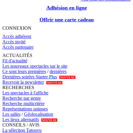
Adhésion en ligne
Offrir une carte cadeau
CONNEXION
Accès adhérent
Accès invité
Accès partenaire
ACTUALITÉS
Fil d'actualité
Les nouveaux spectacles sur le site
Ce sont leurs premières
/
dernières
Dernières soirées Starter Plus
NOUVEAU
Recevoir la newsletter
NOUVEAU
RECHERCHES
Les spectacles à l'affiche
Recherche par genre
Recherche multicritère
Représentations uniques
Les salles
/
Géolocalisation
Les lieux alternatifs
NOUVEAU
CONSEILS / AVIS
La sélection Tatouvu