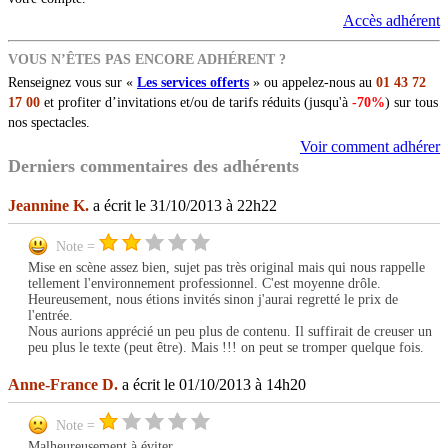
Accès adhérent
VOUS N’ÊTES PAS ENCORE ADHÉRENT ?
Renseignez vous sur «
Les services offerts
» ou appelez-nous au
01 43 72
17 00
et profiter d’invitations et/ou de tarifs réduits (jusqu'à
-70%
) sur tous
nos spectacles.
Voir comment adhérer
Derniers commentaires des adhérents
Jeannine K.
a écrit le 31/10/2013 à 22h22
Note =
Mise en scène assez bien, sujet pas très original mais qui nous rappelle
tellement l'environnement professionnel. C'est moyenne drôle.
Heureusement, nous étions invités sinon j'aurai regretté le prix de
l'entrée.
Nous aurions apprécié un peu plus de contenu. Il suffirait de creuser un
peu plus le texte (peut être). Mais !!! on peut se tromper quelque fois.
Anne-France D.
a écrit le 01/10/2013 à 14h20
Note =
Malheureusement à éviter