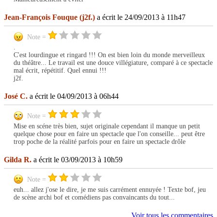
Jean-François Fouque (j2f.)
a écrit le 24/09/2013 à 11h47
Note =
.
C'est lourdingue et ringard !!! On est bien loin du monde merveilleux
du théâtre... Le travail est une douce villégiature, comparé à ce spectacle
mal écrit, répétitif. Quel ennui !!!
j2f.
José C.
a écrit le 04/09/2013 à 06h44
Note =
Mise en scéne très bien, sujet originale cependant il manque un petit
quelque chose pour en faire un spectacle que l'on conseille... peut être
trop poche de la réalité parfois pour en faire un spectacle drôle
Gilda R.
a écrit le 03/09/2013 à 10h59
Note =
euh... allez j'ose le dire, je me suis carrément ennuyée ! Texte bof, jeu
de scène archi bof et comédiens pas convaincants du tout...
Voir tous les commentaires