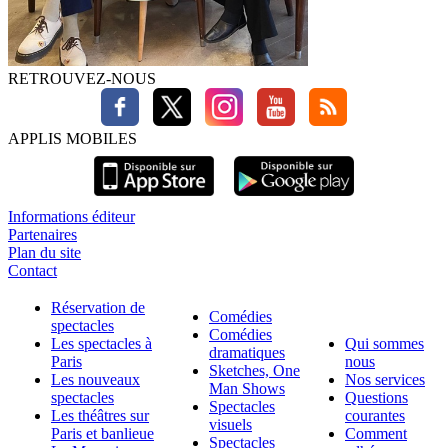
RETROUVEZ-NOUS
APPLIS MOBILES
Informations éditeur
Partenaires
Plan du site
Contact
Réservation de
Comédies
spectacles
Comédies
Les spectacles à
Qui sommes
dramatiques
Paris
nous
Sketches, One
Les nouveaux
Nos services
Man Shows
spectacles
Questions
Spectacles
Les théâtres sur
courantes
visuels
Paris et banlieue
Comment
Spectacles