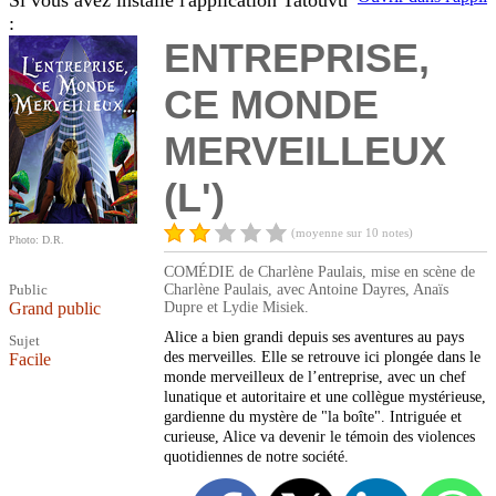
Si vous avez installé l'application Tatouvu
:
ENTREPRISE,
CE MONDE
MERVEILLEUX
(L')
(moyenne sur 10 notes)
Photo: D.R.
COMÉDIE de Charlène Paulais, mise en scène de
Public
Charlène Paulais, avec Antoine Dayres, Anaïs
Grand public
Dupre et Lydie Misiek.
Alice a bien grandi depuis ses aventures au pays
Sujet
des merveilles. Elle se retrouve ici plongée dans le
Facile
monde merveilleux de l’entreprise, avec un chef
lunatique et autoritaire et une collègue mystérieuse,
gardienne du mystère de "la boîte". Intriguée et
curieuse, Alice va devenir le témoin des violences
quotidiennes de notre société.