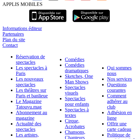
APPLIS MOBILES
Informations éditeur
Partenaires
Plan du site
Contact
Réservation de
Comédies
spectacles
Comédies
Les spectacles à
Qui sommes
dramatiques
Paris
nous
Sketches, One
Les nouveaux
Nos services
Man Shows
spectacles
Questions
Spectacles
Les théâtres sur
courantes
visuels
Paris et banlieue
Comment
Spectacles
Le Magazine
adhérer au
pour enfants
Tatouvu.mag
club
Spectacles à
Abonnement au
Adhésion en
textes
magazine
ligne
Cirque,
Actualité des
Offrir une
Acrobates
spectacles
carte cadeau
Chansons,
Les artistes,
Politique de
Chanteurs