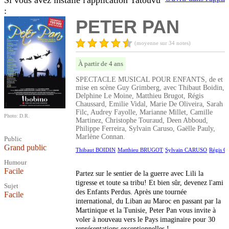
Si vous avez installé l'application Tatouvu
:
PETER PAN
(moyenne sur 34 notes)
À partir de 4 ans
SPECTACLE MUSICAL POUR ENFANTS, de et
mise en scène Guy Grimberg, avec Thibaut Boidin,
Delphine Le Moine, Matthieu Brugot, Régis
Chaussard, Emilie Vidal, Marie De Oliveira, Sarah
Filc, Audrey Fayolle, Marianne Millet, Camille
Photo: D.R.
Martinez, Christophe Touraud, Deen Abboud,
Philippe Ferreira, Sylvain Caruso, Gaëlle Pauly,
Marlène Connan.
Public
Grand public
Thibaut BOIDIN
Matthieu BRUGOT
Sylvain CARUSO
Régis 
Humour
Facile
Partez sur le sentier de la guerre avec Lili la
tigresse et toute sa tribu! Et bien sûr, devenez l'ami
Sujet
des Enfants Perdus. Après une tournée
Facile
international, du Liban au Maroc en passant par la
Martinique et la Tunisie, Peter Pan vous invite à
voler à nouveau vers le Pays imaginaire pour 30
représentations exceptionnelles !