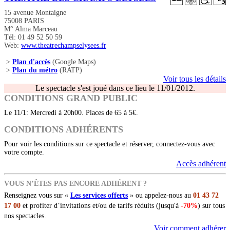
15 avenue Montaigne
75008 PARIS
M° Alma Marceau
Tél: 01 49 52 50 59
Web:
www.theatrechampselysees.fr
>
Plan d'accès
(Google Maps)
>
Plan du métro
(RATP)
Voir tous les détails
Le spectacle s'est joué dans ce lieu le 11/01/2012.
CONDITIONS GRAND PUBLIC
Le 11/1: Mercredi à 20h00. Places de 65 à 5€.
CONDITIONS ADHÉRENTS
Pour voir les conditions sur ce spectacle et réserver, connectez-vous avec
votre compte.
Accès adhérent
VOUS N’ÊTES PAS ENCORE ADHÉRENT ?
Renseignez vous sur «
Les services offerts
» ou appelez-nous au
01 43 72
17 00
et profiter d’invitations et/ou de tarifs réduits (jusqu'à
-70%
) sur tous
nos spectacles.
Voir comment adhérer