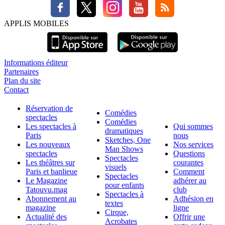
APPLIS MOBILES
Informations éditeur
Partenaires
Plan du site
Contact
Réservation de
Comédies
spectacles
Comédies
Les spectacles à
Qui sommes
dramatiques
Paris
nous
Sketches, One
Les nouveaux
Nos services
Man Shows
spectacles
Questions
Spectacles
Les théâtres sur
courantes
visuels
Paris et banlieue
Comment
Spectacles
Le Magazine
adhérer au
pour enfants
Tatouvu.mag
club
Spectacles à
Abonnement au
Adhésion en
textes
magazine
ligne
Cirque,
Actualité des
Offrir une
Acrobates