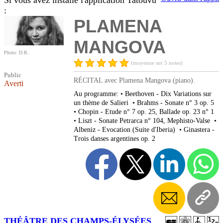
Si vous avez installé l'application Tatouvu
:
PLAMENA
MANGOVA
Photo: D.R.
(moyenne sur 5 notes)
Public
RÉCITAL avec Plamena Mangova (piano).
Averti
Au programme: • Beethoven - Dix Variations sur
un thème de Salieri • Brahms - Sonate n° 3 op. 5
• Chopin - Etude n° 7 op. 25, Ballade op. 23 n° 1
• Liszt - Sonate Petrarca n° 104, Mephisto-Valse •
Albeniz - Evocation (Suite d'Iberia) • Ginastera -
Trois danses argentines op. 2
THÉÂTRE DES CHAMPS-ÉLYSÉES