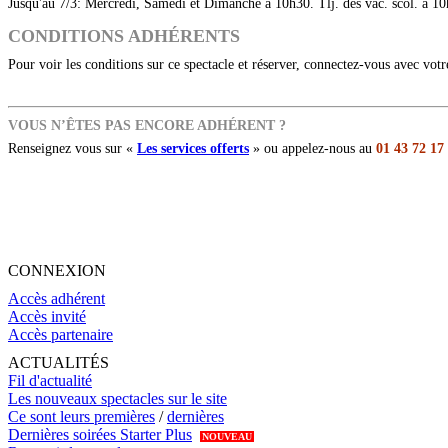
Jusqu'au 7/3: Mercredi, Samedi et Dimanche à 10h30. Tlj. des vac. scol. à 10
CONDITIONS ADHÉRENTS
Pour voir les conditions sur ce spectacle et réserver, connectez-vous avec vot
VOUS N’ÊTES PAS ENCORE ADHÉRENT ?
Renseignez vous sur «
Les services offerts
» ou appelez-nous au
01 43 72 17
CONNEXION
Accès adhérent
Accès invité
Accès partenaire
ACTUALITÉS
Fil d'actualité
Les nouveaux spectacles sur le site
Ce sont leurs premières
/
dernières
Dernières soirées Starter Plus
NOUVEAU