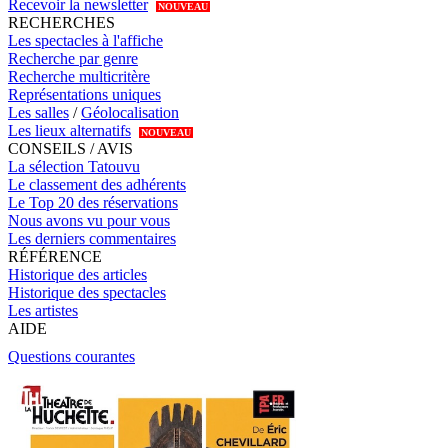
Recevoir la newsletter
NOUVEAU
RECHERCHES
Les spectacles à l'affiche
Recherche par genre
Recherche multicritère
Représentations uniques
Les salles
/
Géolocalisation
Les lieux alternatifs
NOUVEAU
CONSEILS / AVIS
La sélection Tatouvu
Le classement des adhérents
Le Top 20 des réservations
Nous avons vu pour vous
Les derniers commentaires
RÉFÉRENCE
Historique des articles
Historique des spectacles
Les artistes
AIDE
Questions courantes