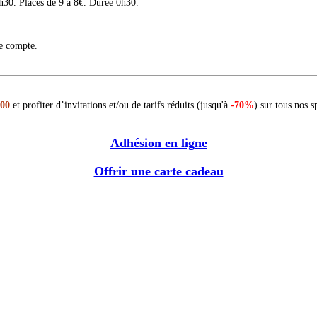
h30. Places de 9 à 8€. Durée 0h30.
re compte.
 00
et profiter d’invitations et/ou de tarifs réduits (jusqu'à
-70%
) sur tous nos s
Adhésion en ligne
Offrir une carte cadeau