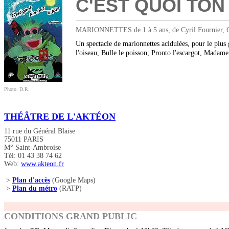
C'EST QUOI TON 
MARIONNETTES de 1 à 5 ans, de Cyril Fournier, Cie D
Un spectacle de marionnettes acidulées, pour le plus 
l'oiseau, Bulle le poisson, Pronto l'escargot, Madame
Photo: D.R.
THÉÂTRE DE L'AKTÉON
11 rue du Général Blaise
75011 PARIS
M° Saint-Ambroise
Tél: 01 43 38 74 62
Web:
www.akteon.fr
>
Plan d'accès
(Google Maps)
>
Plan du métro
(RATP)
CONDITIONS GRAND PUBLIC